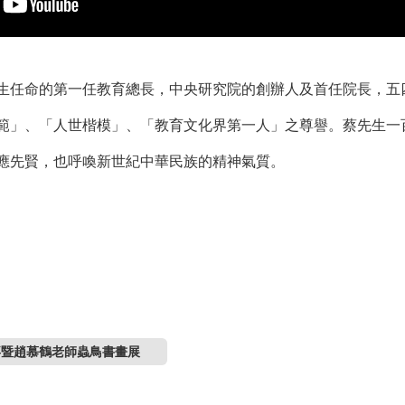
生任命的第一任教育總長，中央研究院的創辦人及首任院長，五­
­範」、「人世楷模」、「教育文化界第一人」之尊譽。蔡先生一
應先賢，也呼喚新世紀中華民族­的精神氣質。
拜暨趙慕鶴老師蟲鳥書畫展