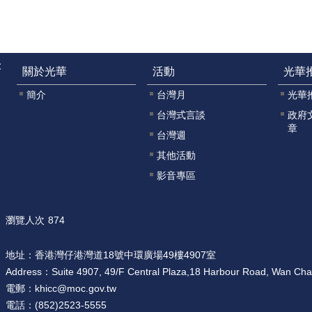
:
關於光華
活動
光華
簡介
台灣月
光華
台灣式言談
政府
章
台灣週
其他活動
影音專區
瀏覽人次
874
地址：
香港灣仔港灣道18號中環廣場49樓4907室
Address：
Suite 4907, 49/F Central Plaza,18 Harbour Road, Wan Ch
電郵：
khicc@moc.gov.tw
電話：
(852)2523-5555