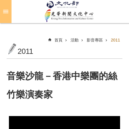
跳到主要內容區塊
進
階
搜
尋
首頁
活動
影音專區
2011
2011
關
於
光
音樂沙龍－香港中樂團的絲
華
竹樂演奏家
活
動
光
華
推