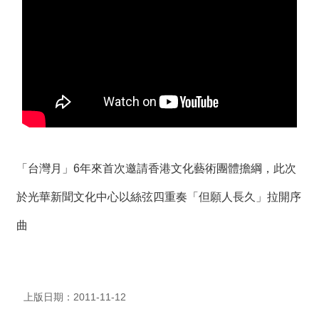
薦
新
聞
稿
友
站
連
結
「台灣月」6年來首次邀請香港文化藝術團體擔綱，此次
加
於光華新聞文化中心以絲弦四重奏­「但願人長久」拉開序
入
光
曲
華
之
友
上版日期：2011-11-12
聯