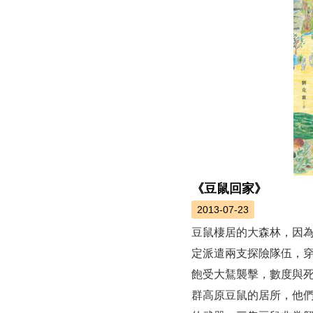
《豆鼠回家》
2013-07-23
豆鼠棲居的大森林，因
定派遣兩支探險隊伍，
飽受大鵟襲擊，數度與
群高原豆鼠的居所，他