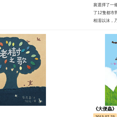
襄選擇了一
了12隻都
相濡以沫，乃
《大便蟲》
2013-07-23