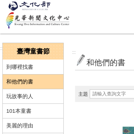
跳到主要內容區塊
:::
臺灣童書節
:::
和他們的書
到哪裡找書
和他們的書
主題
玩故事的人
101本童書
美麗的理由