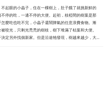
、不起眼的小蟲子，住在一棵樹上，肚子餓了就挑新鮮的
邊不停的吃，一邊不停的大便。起初，枝椏間的樹葉是那
乎怎麼吃也吃不完，小蟲子還鬧脾氣的任意浪費食物。漸
全被咬光，只剩光禿禿的樹枝，樹下堆滿了枯葉和大便。
決定另外找個新家。但是沿途牠發現，樹越來越少，大...