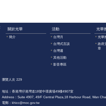
:
關於光華
活動
光華
簡介
台灣月
光華
台灣式言談
政府
章
台灣週
其他活動
影音專區
瀏覽人次
229
地址：
香港灣仔港灣道18號中環廣場49樓4907室
Address：
Suite 4907, 49/F Central Plaza,18 Harbour Road, Wan Ch
電郵：
khicc@moc.gov.tw