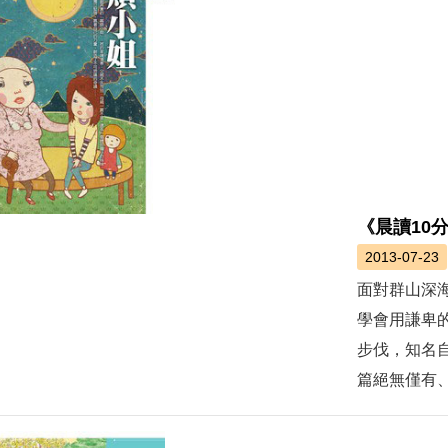
《晨讀10
2013-07-23
面對群山深
學會用謙卑
步伐，知名
篇絕無僅有