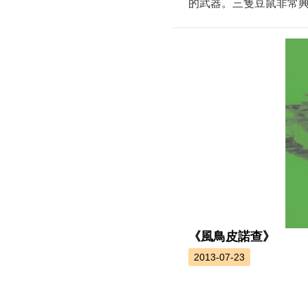
的武器。三隻豆鼠非常興
《風鳥皮諾查》
2013-07-23