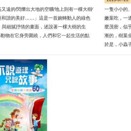
又遠的∕閃爍出大地的空曠∕地上則有一棵大樹∕
一隻小小的
種和諧的美好……」這是一首婉轉動人的綠色
嫩葉吃，一
，與細膩抒情的畫面，述說著一棵大樹的生
麼茂密，似
小動物在它身旁圍繞，人們和它一起生活的點
漸的，樹葉
於是，小蟲子