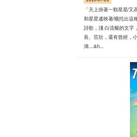
「天上掛著一顆星星∕又高
和星星遙映著∕襯托出這
詩歌，淺 白流暢的文字
長、茁壯，還有曾經，
滴…&h...