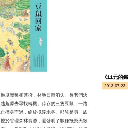
《11元的
2013-07-23
為過度栽種和繁衍，林地日漸消失。長老們決
穿越荒原去尋找轉機。倖存的三隻豆鼠，一路
死亡擦身而過，終於抵達米谷。那兒是另一族
們擅於管理森林資源，還發明了數種抵禦天敵