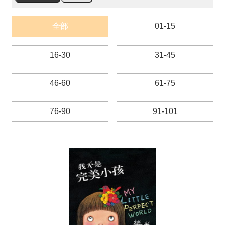
薦
全部
01-15
新
聞
稿
16-30
31-45
友
46-60
61-75
站
連
結
76-90
91-101
加
入
光
華
之
友
聯