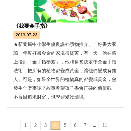
《我要金手指》
2013-07-23
★新聞局中小學生優良課外讀物推介、「好書大家
讀」年度好書金金的家境很貧苦，有一天，他在路
上撿到「金手指祕笈」，他和爸爸決定學會金手指
法術，把所有的植物都變成黃金，讓他們變成有錢
人。可是，如果全世界的植物真的都變成黃金，會
發生什麼事呢？故事希望孩子學會正確的價值觀，
不盲目追求財富，也學習愛護環境。
1
2
3
4
5
6
7
...
11