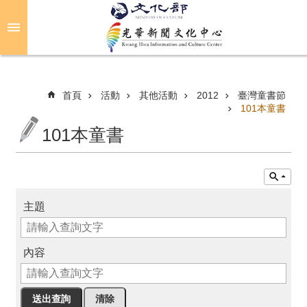
跳到主要內容區塊
進
階
搜
尋
首頁
活動
其他活動
2012
臺灣童書節
101本童書
101本童書
關
於
光
華
主題
活
動
內容
光
華
推