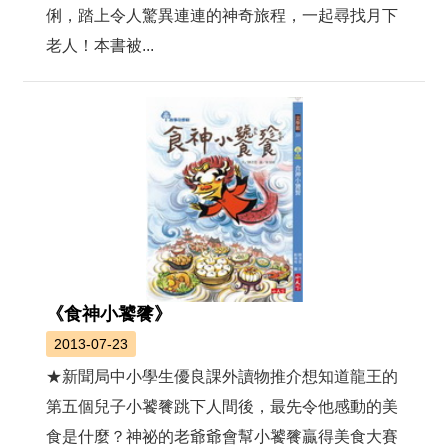
俐，踏上令人驚異連連的神奇旅程，一起尋找月下
老人！本書被...
《食神小饕餮》
2013-07-23
★新聞局中小學生優良課外讀物推介想知道龍王的
第五個兒子小饕餮跳下人間後，最先令他感動的美
食是什麼？神祕的老爺爺會幫小饕餮贏得美食大賽