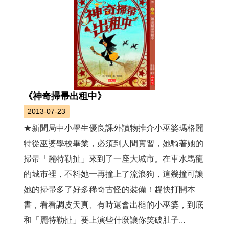
《神奇掃帚出租中》
2013-07-23
★新聞局中小學生優良課外讀物推介小巫婆瑪格麗
特從巫婆學校畢業，必須到人間實習，她騎著她的
掃帚「麗特勒扯」來到了一座大城市。在車水馬龍
的城市裡，不料她一再撞上了流浪狗，這幾撞可讓
她的掃帚多了好多稀奇古怪的裝備！趕快打開本
書，看看調皮天真、有時還會出槌的小巫婆，到底
和「麗特勒扯」要上演些什麼讓你笑破肚子...