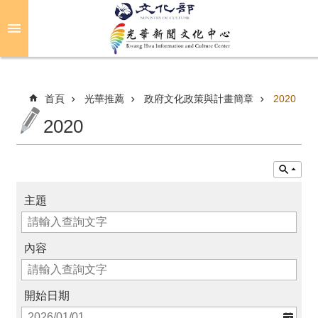
跳到主要內容區塊
進
階
搜
尋
首頁
光華推薦
政府文化政策與計畫簡章
2020
2020
關
於
光
華
主題
活
動
內容
光
開始日期
華
推