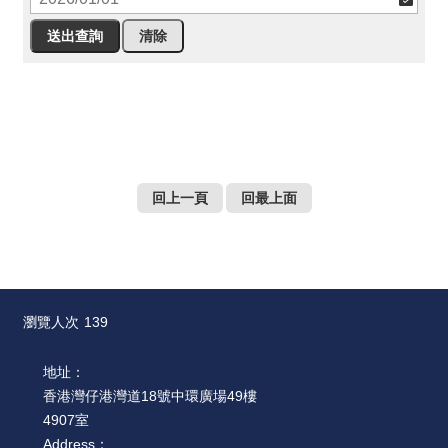
薦
新
聞
稿
友
站
回上一頁
回最上面
連
結
加
入
光
瀏覽人次
139
華
之
地址：
友
香港灣仔港灣道18號中環廣場49樓
4907室
聯
Address：