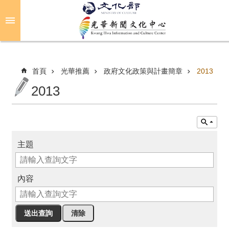
跳到主要內容區塊
進
階
搜
尋
首頁
光華推薦
政府文化政策與計畫簡章
2013
2013
關
於
光
華
主題
活
動
內容
光
華
推