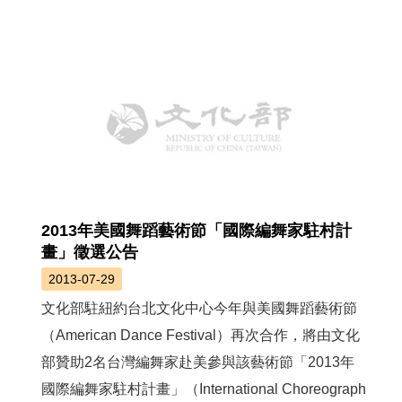
薦
新
聞
稿
友
站
連
結
2013年美國舞蹈藝術節「國際編舞家駐村計
加
畫」徵選公告
入
2013-07-29
光
華
文化部駐紐約台北文化中心今年與美國舞蹈藝術節
之
（American Dance Festival）再次合作，將由文化
友
部贊助2名台灣編舞家赴美參與該藝術節「2013年
聯
國際編舞家駐村計畫」（International Choreograph