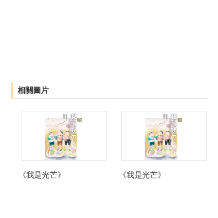
薦
新
聞
稿
友
站
相關圖片
連
結
加
入
光
華
之
《我是光芒》
《我是光芒》
友
聯