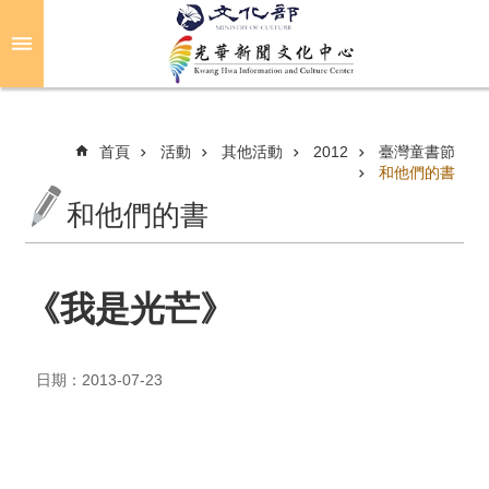
跳到主要內容區塊
進
階
搜
尋
首頁
活動
其他活動
2012
臺灣童書節
和他們的書
和他們的書
關
於
光
華
《我是光芒》
活
動
日期：2013-07-23
光
華
推