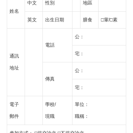
中文
性別
地區
姓名
英文
出生日期
膳食
□葷/□素
公：
電話
宅：
通訊
地址
公：
傳真
宅：
電子
學校/
單位：
郵件
現職
職稱：