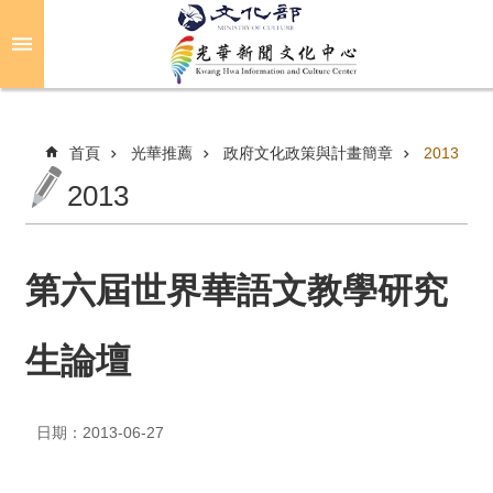
跳到主要內容區塊
進
階
搜
尋
首頁
光華推薦
政府文化政策與計畫簡章
2013
2013
關
於
光
第六屆世界華語文教學研究
華
生論壇
活
動
日期：2013-06-27
光
華
推