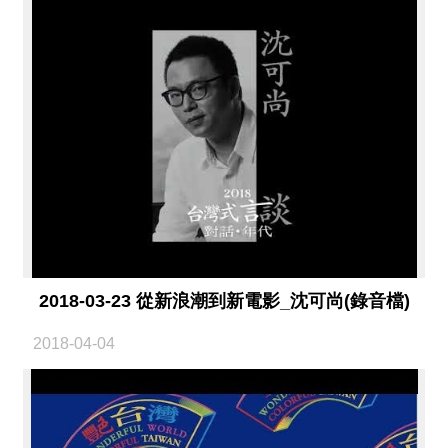
絡
我
們
網
站
導
覽
2018-03-23 從新浪潮到新電影_沈可尚(錄音檔)
2018-04-04