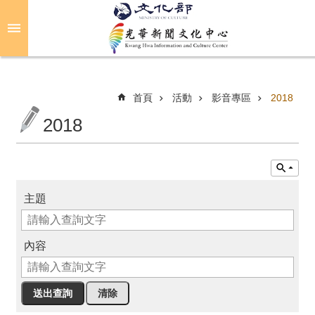
跳到主要內容區塊
進
階
搜
尋
首頁
活動
影音專區
2018
2018
關
於
光
華
主題
活
動
內容
光
華
推