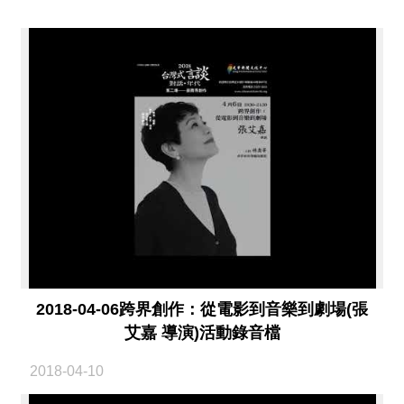
薦
新
聞
稿
友
站
連
結
加
入
光
華
2018-04-06跨界創作：從電影到音樂到劇場(張
之
艾嘉 導演)活動錄音檔
友
2018-04-10
聯