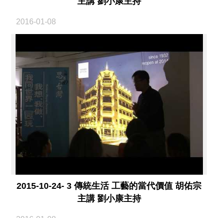
主講 劉小康主持
絡
我
們
2016-01-08
網
站
導
覽
2015-10-24- 3 傳統生活 工藝的當代價值 胡佑宗
主講 劉小康主持