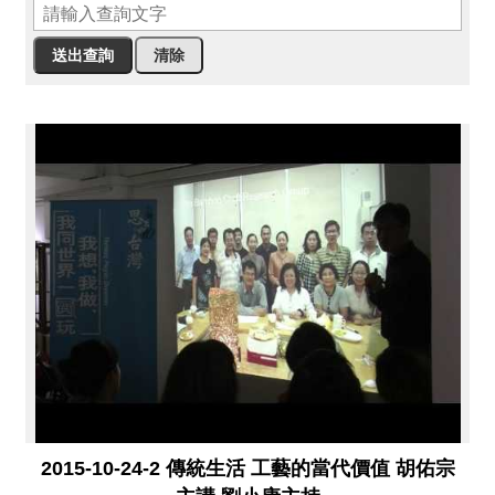
薦
新
聞
稿
友
站
連
結
加
入
光
華
之
友
2015-10-24-2 傳統生活 工藝的當代價值 胡佑宗
聯