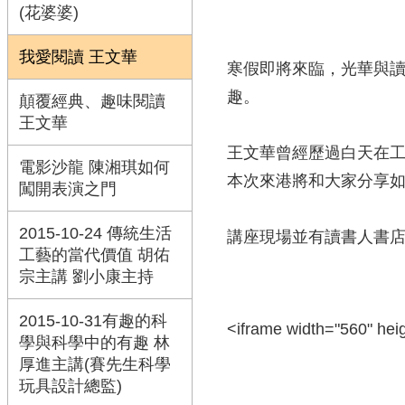
(花婆婆)
我愛閱讀 王文華
寒假即將來臨，光華與
趣。
顛覆經典、趣味閱讀
王文華
王文華曾經歷過白天在工
電影沙龍 陳湘琪如何
本次來港將和大家分享
闖開表演之門
2015-10-24 傳統生活
講座現場並有讀書人書
工藝的當代價值 胡佑
宗主講 劉小康主持
2015-10-31有趣的科
<iframe width="560" hei
學與科學中的有趣 林
厚進主講(賽先生科學
玩具設計總監)