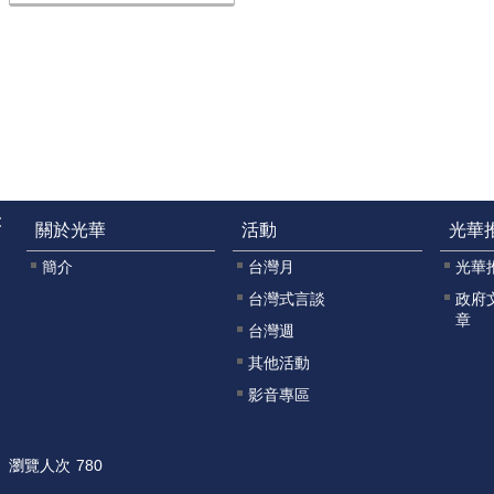
:
關於光華
活動
光華
簡介
台灣月
光華
台灣式言談
政府
章
台灣週
其他活動
影音專區
瀏覽人次
780