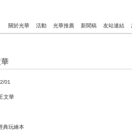
關於光華
活動
光華推薦
新聞稿
友站連結
文華
2/01
 王文華
轉經典玩繪本