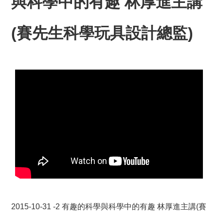
與科學中的有趣 林厚進主講
薦
(賽先生科學玩具設計總監)
新
聞
稿
友
站
連
結
加
入
光
華
之
友
2015-10-31 -2 有趣的科學與科學中的有趣 林厚進主講(賽
聯