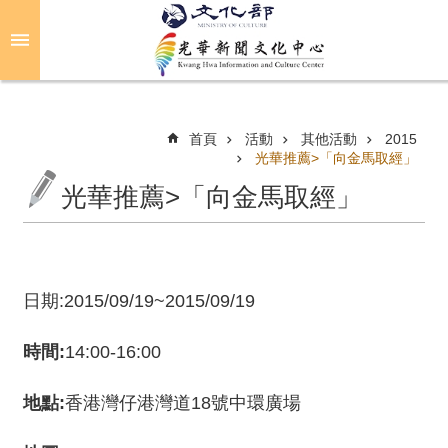
跳到主要內容區塊
進
階
搜
尋
首頁
活動
其他活動
2015
光華推薦>「向金馬取經」
光華推薦>「向金馬取經」
關
於
光
華
日期:2015/09/19~2015/09/19
活
動
時間:
14:00-16:00
光
地點:
香港灣仔港灣道18號中環廣場
華
推