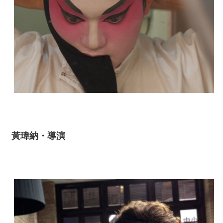
黃瑋納・導演