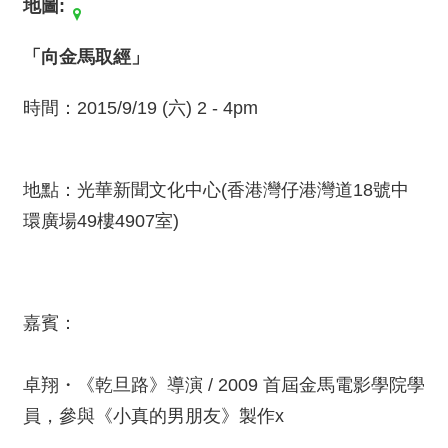
地圖:
薦
「向金馬取經」
新
聞
稿
時間：2015/9/19 (六) 2 - 4pm
友
站
地點：光華新聞文化中心(香港灣仔港灣道18號中
連
結
環廣場49樓4907室)
加
入
光
嘉賓：
華
之
友
卓翔・《乾旦路》導演 / 2009 首屆金馬電影學院學
員，參與《小真的男朋友》製作x
聯