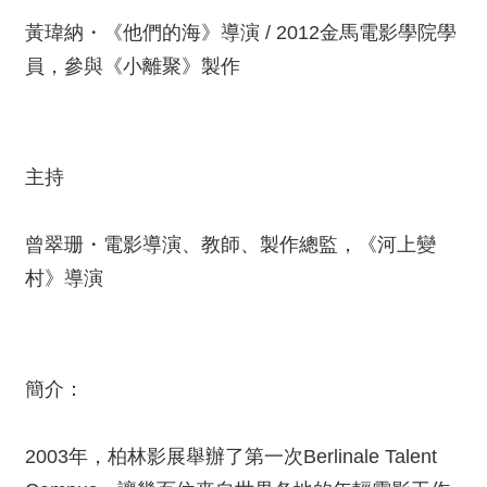
絡
我
黃瑋納・《他們的海》導演 / 2012金馬電影學院學
們
員，參與《小離聚》製作
網
站
導
主持
覽
曾翠珊・電影導演、教師、製作總監，《河上變
村》導演
簡介：
2003年，柏林影展舉辦了第一次Berlinale Talent