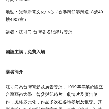
薦
地點：光華新聞文化中心（香港灣仔港灣道18號49
新
樓4907室）
聞
稿
講者：沈可尚 台灣著名紀錄片導演
友
站
連
國語主講，
免費入場
結
加
入
講者簡介
光
華
之
沈可尚為台灣電影及廣告導演，1999年畢業於國立
友
台灣藝術大學，曾參與紀錄片、劇情片及廣告創
作，風格多元化，作品多次在各地參展及獲獎。其
聯