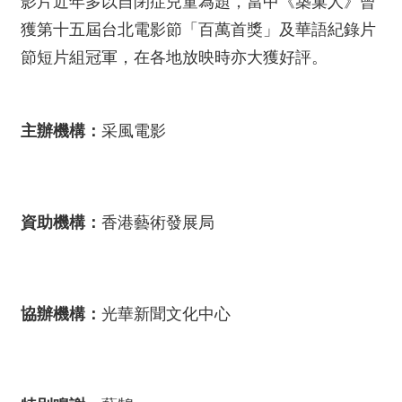
影片近年多以自閉症兒童為題，當中《築巢人》曾
絡
我
獲第十五屆台北電影節「百萬首獎」及華語紀錄片
們
節短片組冠軍，在各地放映時亦大獲好評。
網
站
主辦機構：
采風電影
導
覽
資助機構：
香港藝術發展局
協辦機構：
光華新聞文化中心