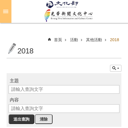
跳到主要內容區塊
進
階
搜
尋
首頁
活動
其他活動
2018
2018
關
於
光
華
主題
活
動
內容
光
華
推