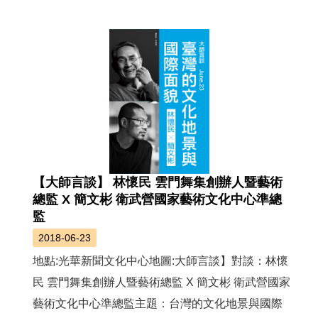
薦
新
聞
稿
友
站
連
結
【大師言談】 林懷民 雲門舞集創辦人暨藝術
加
總監 X 簡文彬 衛武營國家藝術文化中心準總
入
監
光
華
2018-06-23
之
地點:光華新聞文化中心地圖:大師言談】對談：林懷
友
民 雲門舞集創辦人暨藝術總監 X 簡文彬 衛武營國家
藝術文化中心準總監主題：台灣的文化地景與國際
聯