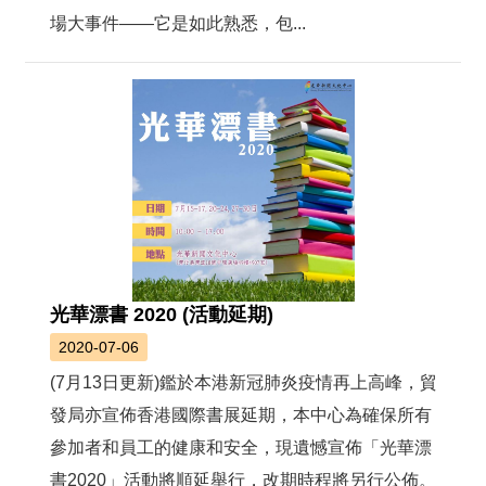
絡
場大事件——它是如此熟悉，包...
我
們
網
站
導
覽
光華漂書 2020 (活動延期)
2020-07-06
(7月13日更新)鑑於本港新冠肺炎疫情再上高峰，貿
發局亦宣佈香港國際書展延期，本中心為確保所有
參加者和員工的健康和安全，現遺憾宣佈「光華漂
書2020」活動將順延舉行，改期時程將另行公佈。