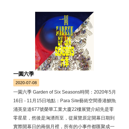
薦
新
聞
稿
友
站
連
結
一園六季
加
2020-07-08
入
光
一園六季 Garden of Six Seasons時間：2020年5月
華
16日 - 11月15日地點：Para Site藝術空間香港鰂魚
之
友
涌英皇道677號榮華工業大廈22樓展覽介紹先是零
零星星，然後是洶湧而至，從展覽原定開幕日期到
聯
實際開幕日的兩個月裡，所有的小事件都匯聚成一