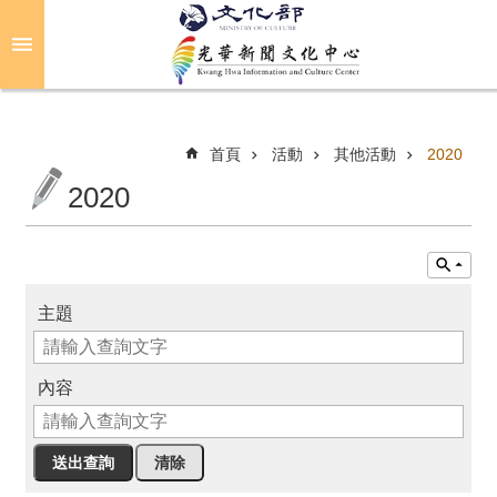
跳到主要內容區塊
進
階
搜
尋
首頁
活動
其他活動
2020
2020
關
於
光
華
主題
活
動
內容
光
華
推