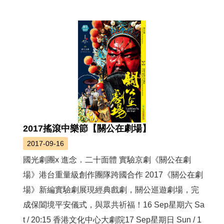
薦
新
聞
稿
友
站
連
結
2017搖滾中樂節【關公在劇場】
加
2017-09-16
入
光
國光劇團x 進念．二十面體 實驗京劇《關公在劇
華
場》港台重量級創作團隊跨國合作 2017《關公在劇
之
友
場》新編實驗劇展現經典戲劇，關公巡遊劇場，完
成保闔境平安儀式，與眾共祈福！16 Sep星期六 Sa
聯
t / 20:15 香港文化中心大劇院17 Sep星期日 Sun / 1