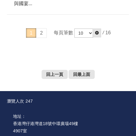
與國宴...
每頁筆數
/
16
1
2
回上一頁
回最上面
瀏覽人次
247
地址：
香港灣仔港灣道18號中環廣場49樓
4907室