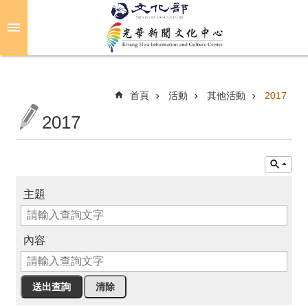
跳到主要內容區塊
進
階
搜
尋
首頁
活動
其他活動
2017
2017
關
於
光
華
主題
活
動
內容
光
華
推