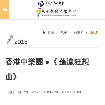
跳到主要內容區塊
進
階
搜
尋
首頁
活動
台灣月
2015
2015
關
於
光
香港中樂團 ●《 蓬瀛狂想
華
曲》
活
動
開始日期：2015-11-13 00:00～2015-11-14 00:00
光
華
推