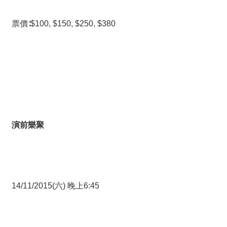
絡
我
們
票價∶$100, $150, $250, $380
網
站
導
覽
演前樂聚
14/11/2015(六) 晚上6:45