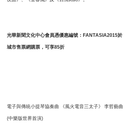
光華新聞文化中心會員憑
優惠編號：
FANTASIA2015
於
城市售票網購票，可享
85
折
電子與傳統小提琴協奏曲 《風火電音三太子》 李哲藝曲
(中樂版世界首演)