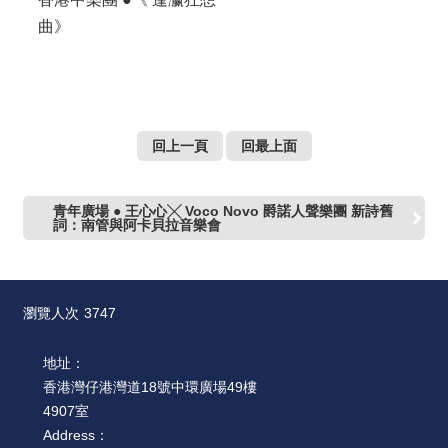
曲》
回上一頁
回最上面
青年廣場 ● 王心心╳ Voco Novo 爵諾人聲樂團 新詩舊
詞：南管與阿卡貝拉音樂會
瀏覽人次
3747
地址：
香港灣仔港灣道18號中環廣場49樓
4907室
Address：