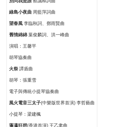
別問我是誰
蔡議樟詞曲
綠島小夜曲
周藍萍詞曲
望春風
李臨秋詞、鄧雨賢曲
舊情綿綿
葉俊麟詞、洪一峰曲
演唱：王馨平
胡琴協奏曲
火祭
譚盾曲
胡琴：張重雪
電子與傳統小提琴協奏曲
風火電音三太子
(中樂版世界首演) 李哲藝曲
小提琴：梁建楓
蓬瀛狂想
(香港首演) 王乙聿曲