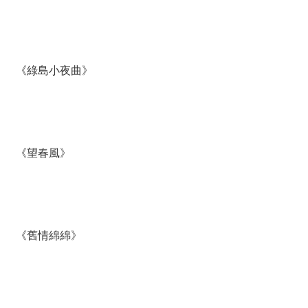
《綠島小夜曲》
《望春風》
《舊情綿綿》