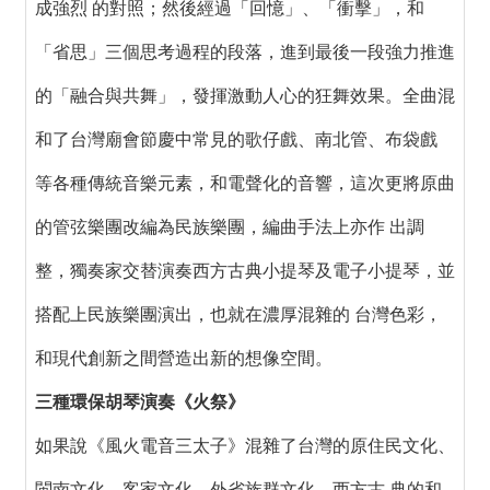
成強烈 的對照；然後經過「回憶」、「衝擊」，和
「省思」三個思考過程的段落，進到最後一段強力推進
的「融合與共舞」，發揮激動人心的狂舞效果。全曲混
和了台灣廟會節慶中常見的歌仔戲、南北管、布袋戲
等各種傳統音樂元素，和電聲化的音響，這次更將原曲
的管弦樂團改編為民族樂團，編曲手法上亦作 出調
整，獨奏家交替演奏西方古典小提琴及電子小提琴，並
搭配上民族樂團演出，也就在濃厚混雜的 台灣色彩，
和現代創新之間營造出新的想像空間。
三種環保胡琴演奏《火祭》
如果說《風火電音三太子》混雜了台灣的原住民文化、
閩南文化、客家文化、外省族群文化、西方古 典的和