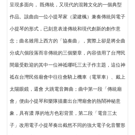
呈現多面向， 既傳統，又現代的混雜文化的一個典型
作品。該曲由一位小提琴家（梁建楓）兼奏傳統與電子
小提琴的形式，已刻意表達傳統和現代創新的創作意
念；曲名雖用上西方的「協奏曲」，實際上卻是將全曲
分成六個段落而非傳統的三個樂章，內容借用了台灣民
間最受歡迎的其中一位神祗哪吒三太子作主題，這位神
祗在台灣民俗廟會中往往會騎上機車（電單車）、戴上
太陽眼鏡，還會 大跳電音舞曲；曲中第一段「傳統廟
會」便由小提琴和樂隊描畫出台灣廟會的熱鬧神秘意
象，具有濃 厚的地方色彩背景，第二段「電音三太
子」改用電子小提琴奏出截然不同的強大電子化音響形