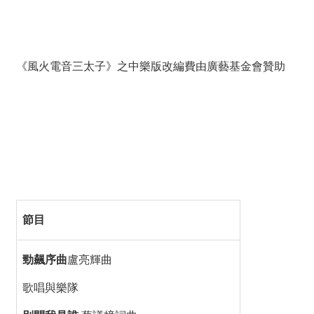
《風火電音三太子》之中樂版改編費由廣藝基金會贊助
節目
勁飆序曲
盧亮輝曲
歌唱與樂隊