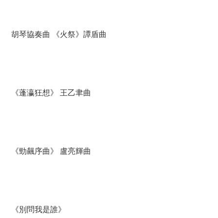
胡琴協奏曲 《火祭》譚盾曲
《蓬瀛狂想》 王乙聿曲
《勁飆序曲》 盧亮輝曲
《別問我是誰》