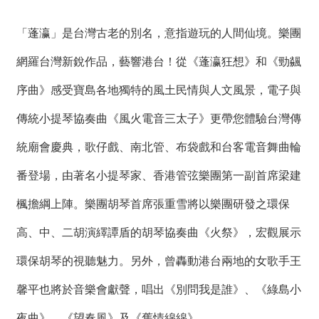
「蓬瀛」是台灣古老的別名，意指遊玩的人間仙境。樂團
網羅台灣新銳作品，藝響港台！從《蓬瀛狂想》和《勁飊
序曲》感受寶島各地獨特的風土民情與人文風景，電子與
傳統小提琴協奏曲《風火電音三太子》更帶您體驗台灣傳
統廟會慶典，歌仔戲、南北管、布袋戲和台客電音舞曲輪
番登場，由著名小提琴家、香港管弦樂團第一副首席梁建
楓擔綱上陣。樂團胡琴首席張重雪將以樂團研發之環保
高、中、二胡演繹譚盾的胡琴協奏曲《火祭》，宏觀展示
環保胡琴的視聽魅力。另外，曾轟動港台兩地的女歌手王
馨平也將於音樂會獻聲，唱出《別問我是誰》、《綠島小
夜曲》、《望春風》及《舊情綿綿》。