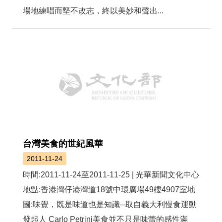
絡
場地練唱而堅不改志，終以美妙和聲出...
我
們
網
站
導
覽
台灣美食的世紀風華
2011-11-24
時間:2011-11-24至2011-11-25 | 光華新聞文化中心
地點:香港灣仔港灣道18號中環廣場49樓4907室地
圖:味覺，既是味道也是知識─取自義大利慢食運動
發起人 Carlo Petrini美食並不只是味蕾的感性滿