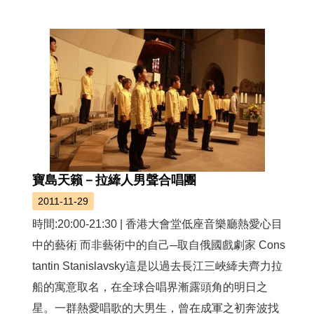
薦
新
聞
稿
友
站
連
結
寶島天籟－拉縴人男聲合唱團
加
2011-11-29
入
光
時間:20:00-21:30 | 香港大會堂低座音樂廳熱愛心目
華
中的藝術 而非藝術中的自己─取自俄國戲劇家 Cons
之
友
tantin Stanislavsky這是以過去長江三峽縴夫齊力拉
船的寓意取名，在全球合唱界漸露頭角的明日之
聯
星。一群熱愛唱歌的大男生，曾在成軍之初奔波找