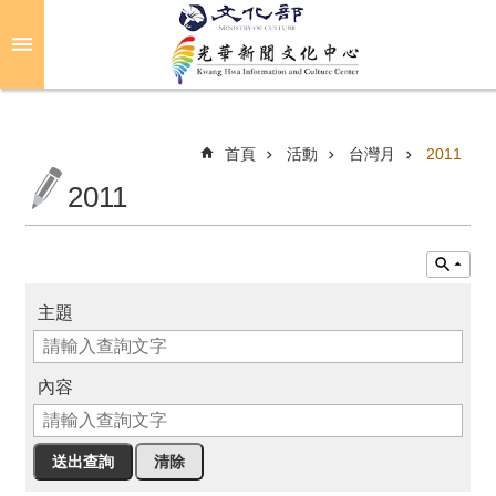
跳到主要內容區塊
進
階
搜
尋
首頁
活動
台灣月
2011
2011
關
於
光
華
主題
活
動
內容
光
華
推