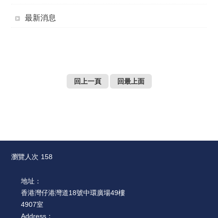
薦
最新消息
新
聞
稿
友
回上一頁
回最上面
站
連
結
加
入
光
瀏覽人次
158
華
之
地址：
友
香港灣仔港灣道18號中環廣場49樓
4907室
聯
Address：