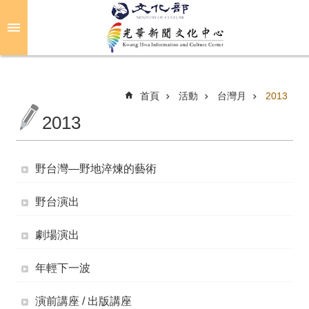
跳到主要內容區塊
進
階
搜
尋
首頁
活動
台灣月
2013
2013
關
於
野台灣—野地淬煉的藝術
光
華
野台演出
活
劇場演出
動
年輕下一波
光
華
演前講座 / 出版講座
推