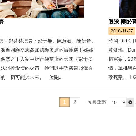
情
眼淚-關於
2010-11-27
L康怡導演：鄭芬芬演員：彭于晏、陳意涵、陳妍希、
時間:16:
）獨自照顧立志參加聽障奧運的游泳選手姊姊
黃健瑋、Do
在偶然之下與家中經營便當店的天闊（彭于晏
樁冤案，2
無法阻撓愛情的火苗，他們以手語搭建起溝通
情，單挑黑
的一切可能與未來。一位跑...
致死案。上級
每頁筆數
1
2