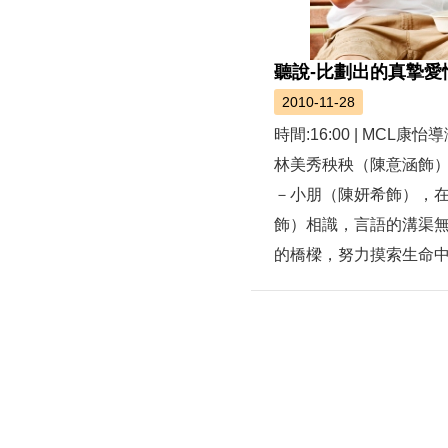
聽說-比劃出的真摯愛
2010-11-28
時間:16:00 | MC
林美秀秧秧（陳意涵飾
－小朋（陳妍希飾），
飾）相識，言語的溝渠
的橋樑，努力摸索生命中