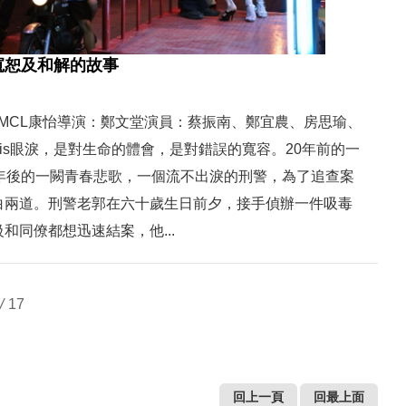
寬恕及和解的故事
00 | MCL康怡導演：鄭文堂演員：蔡振南、鄭宜農、房思瑜、
ris眼淚，是對生命的體會，是對錯誤的寬容。20年前的一
0年後的一闕青春悲歌，一個流不出淚的刑警，為了追查案
白兩道。刑警老郭在六十歲生日前夕，接手偵辦一件吸毒
和同僚都想迅速結案，他...
/
17
回上一頁
回最上面