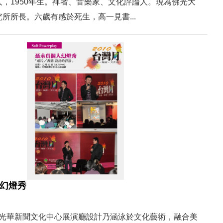
，1950年生。禪者、音樂家、文化評論人。現為佛光大
所所長。六歲有感於死生，高一見書...
幻燈秀
00 | 光華新聞文化中心展演廳設計乃涵泳於文化藝術，融合美