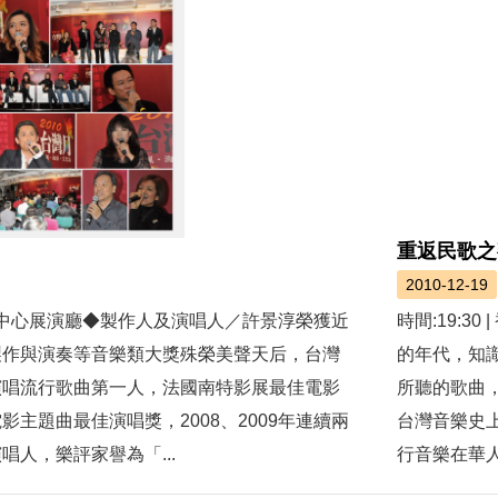
重返民歌之
2010-12-19
華新聞文中心展演廳◆製作人及演唱人／許景淳榮獲近
時間:19:
製作與演奏等音樂類大獎殊榮美聲天后，台灣
的年代，知
演唱流行歌曲第一人，法國南特影展最佳電影
所聽的歌曲
主題曲最佳演唱獎，2008、2009年連續兩
台灣音樂史
人，樂評家譽為「...
行音樂在華人