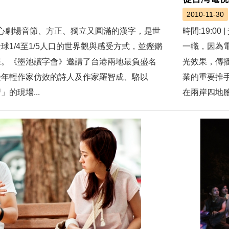
2010-11-30
港文化中心劇場音節、方正、獨立又圓滿的漢字，是世
時間:19:
1/4至1/5人口的世界觀與感受方式，並鏗鏘
一幟，因為
聲。《墨池讀字會》邀請了台港兩地最負盛名
光效果，傳
受年輕作家仿效的詩人及作家羅智成、駱以
業的重要推
的現場...
在兩岸四地膾