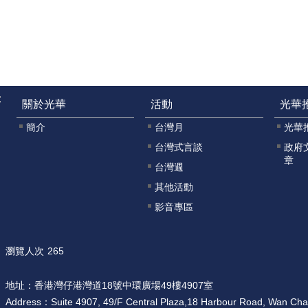
:
關於光華
活動
光華
簡介
台灣月
光華
台灣式言談
政府
章
台灣週
其他活動
影音專區
瀏覽人次
265
地址：
香港灣仔港灣道18號中環廣場49樓4907室
Address：
Suite 4907, 49/F Central Plaza,18 Harbour Road, Wan Ch