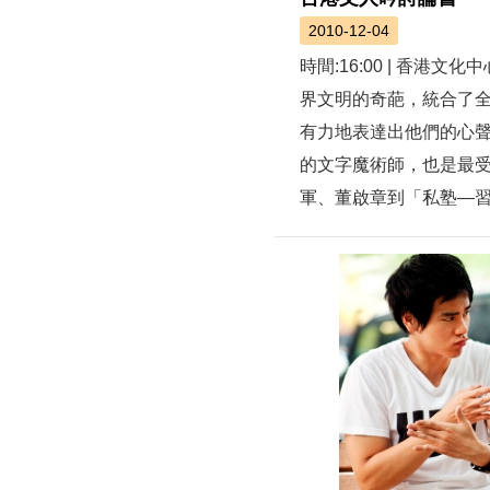
2010-12-04
時間:16:00 | 香
界文明的奇葩，統合了全球
有力地表達出他們的心
的文字魔術師，也是最
軍、董啟章到「私塾—習」