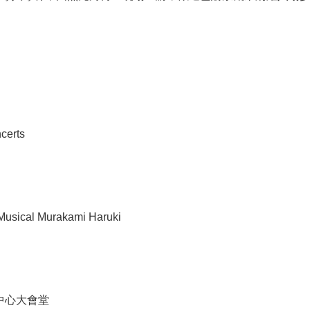
erts
Musical Murakami Haruki
議中心大會堂