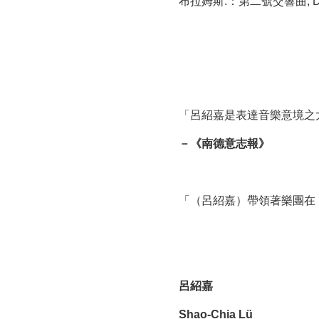
布拉姆斯:：第二號交響曲, D 
「呂紹嘉是表達音樂意境之
－
《
南德意志報
》
「（呂紹嘉）帶領著樂團在
呂紹嘉
Shao-Chia Lü