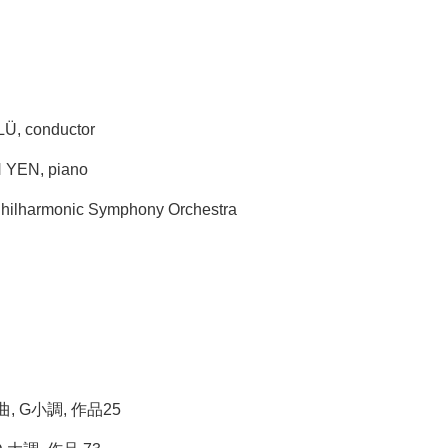
 conductor
EN, piano
armonic Symphony Orchestra
 G小調, 作品25