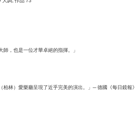
大調, 作品 73
大師，也是一位才華卓絕的指揮。」
（柏林）愛樂廳呈現了近乎完美的演出。」─ 德國《每日鏡報》