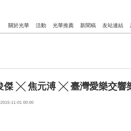
關於光華
活動
光華推薦
新聞稿
友站連結
俊傑 ╳ 焦元溥 ╳ 臺灣愛樂交響
015-11-01 00:00