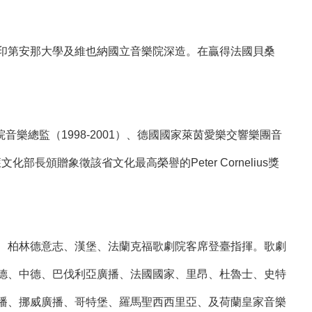
印第安那大學及維也納國立音樂院深造。在贏得法國貝桑
音樂總監（1998-2001）、德國國家萊茵愛樂交響樂團音
文化部長頒贈象徵該省文化最高榮譽的Peter Cornelius獎
、柏林德意志、漢堡、法蘭克福歌劇院客席登臺指揮。歌劇
德、中德、巴伐利亞廣播、法國國家、里昂、杜魯士、史特
播、挪威廣播、哥特堡、羅馬聖西西里亞、及荷蘭皇家音樂