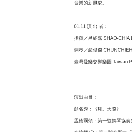
音樂的新風貌。
01.11 演 出 者：
指揮／呂紹嘉 SHAO-CHIA LÜ,
鋼琴／嚴俊傑 CHUNCHIEH Y
臺灣愛樂交響樂團 Taiwan Philh
演出曲目：
顏名秀：《翔。天際》
孟德爾頌：第一號鋼琴協奏曲,