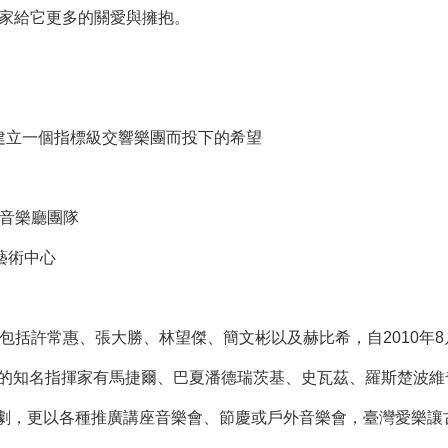
大家給它更多的關愛與擁抱。
灣為建立一個指標級交響樂團而投下的希望
家音樂廳團隊
藝術中心
問包括許常惠、張大勝、林望傑、簡文彬以及赫比希，自2010年
過的知名指揮家有馬捷爾、巴夏潘德瑞茨基、史瓦茲、羅斯楚波維
劇，更以各種推廣講座音樂會、節慶或戶外音樂會，臺灣愛樂讓