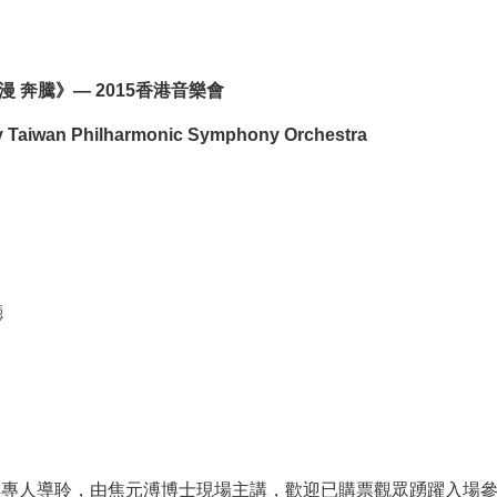
 奔騰》­— 2015香港音樂會
y Taiwan Philharmonic Symphony Orchestra
廳
 特安排專人導聆，由焦元溥博士現場主講，歡迎已購票觀眾踴躍入場參