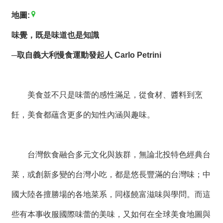
薦
地圖:
新
味覺，既是味道也是知識
聞
稿
─取自義大利慢食運動發起人 Carlo Petrini
友
站
美食並不只是味蕾的感性滿足，從食材、醬料到烹
連
結
飪，美食都蘊含更多的知性內涵與趣味。
加
入
台灣飲食融合多元文化與族群，無論北投特色經典台
光
華
菜，或創新多變的台灣小吃，都是悠長豐滿的台灣味；中
之
友
國大陸各擅勝場的各地菜系，同樣饒富滋味與學問。而這
聯
些有本事收服國際味蕾的美味，又如何在全球美食地圖與