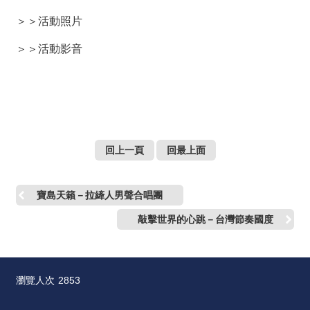
＞＞
活動照片
＞＞
活動影音
回上一頁
回最上面
寶島天籟－拉縴人男聲合唱團
敲擊世界的心跳－台灣節奏國度
瀏覽人次
2853