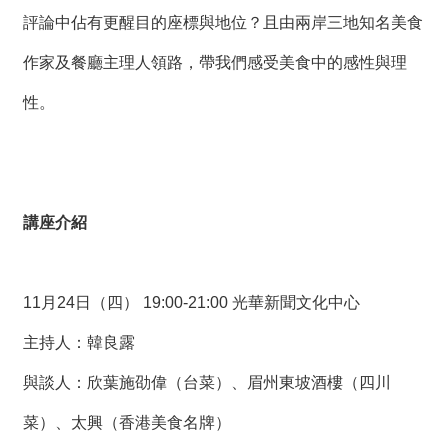
絡
評論中佔有更醒目的座標與地位？且由兩岸三地知名美食
我
們
作家及餐廳主理人領路，帶我們感受美食中的感性與理
性。
網
站
導
覽
講座介紹
11月24日（四） 19:00-21:00 光華新聞文化中心
主持人：韓良露
與談人：欣葉施劭偉（台菜）、眉州東坡酒樓（四川
菜）、太興（香港美食名牌）