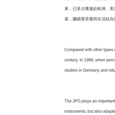
來，已多次獲邀赴歐洲、美
基，繼續著音樂與生活結合
Compared with other types o
century. In 1986, when perc
studies in Germany and re
The JPG plays an important 
instruments, but also adapte