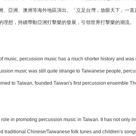
洲、亞洲、澳洲等海外地區演出。「立足台灣，放眼天下」一直
的理想，持續帶動亞洲打擊樂的發展，引領世界打擊樂的潮流。
f music, percussion music has a much shorter history and was not
ussion music was still quite strange to Taiwanese people, perc
turned to Taiwan, founded Taiwan's first percussion ensemb
role in promoting percussion music in Taiwan. It has not only 
d traditional Chinese/Taiwanese folk tunes and children's songs,