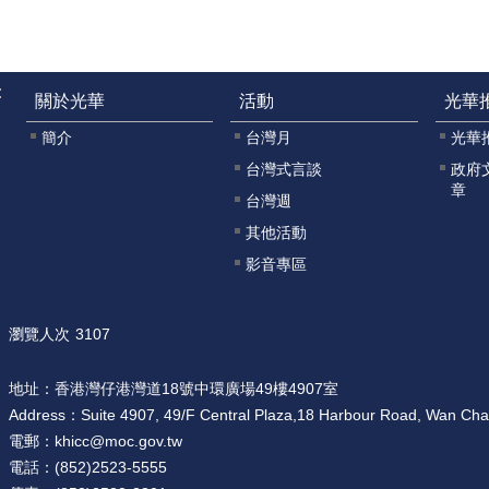
:
關於光華
活動
光華
簡介
台灣月
光華
台灣式言談
政府
章
台灣週
其他活動
影音專區
瀏覽人次
3107
地址：
香港灣仔港灣道18號中環廣場49樓4907室
Address：
Suite 4907, 49/F Central Plaza,18 Harbour Road, Wan Ch
電郵：
khicc@moc.gov.tw
電話：
(852)2523-5555