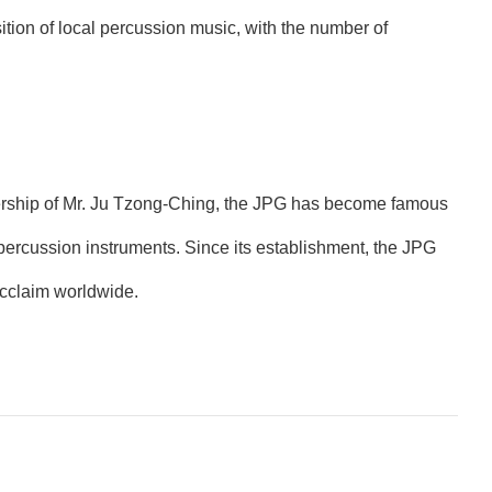
tion of local percussion music, with the number of
dership of Mr. Ju Tzong-Ching, the JPG has become famous
 percussion instruments. Since its establishment, the JPG
acclaim worldwide.