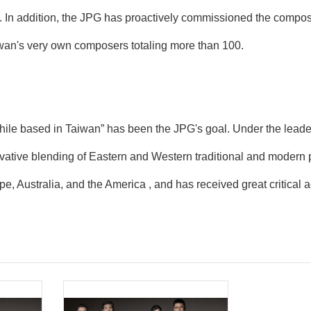
 In addition, the JPG has proactively commissioned the composi
iwan's very own composers totaling more than 100.
while based in Taiwan” has been the JPG's goal. Under the lea
novative blending of Eastern and Western traditional and modern
e, Australia, and the America , and has received great critical 