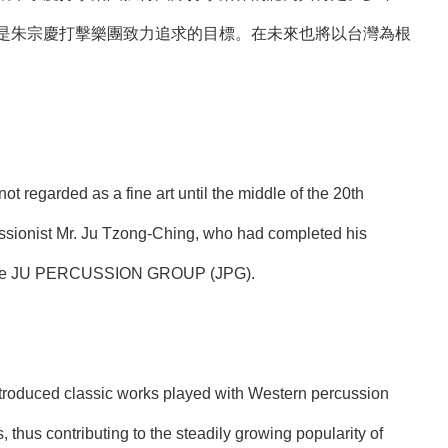
是朱宗慶打擊樂團致力追求的目標。在未來也將以台灣為根
 regarded as a fine art until the middle of the 20th
ussionist Mr. Ju Tzong-Ching, who had completed his
le The JU PERCUSSION GROUP (JPG).
introduced classic works played with Western percussion
 thus contributing to the steadily growing popularity of