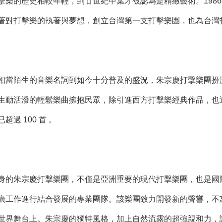
的歷史相較年輕，到廿世紀中葉才被認為是精緻藝術。1986
著對打擊樂的執著與夢想，創立台灣第一支打擊樂團，也為台灣
當陌生的音樂名詞到如今十分普及的盛況，朱宗慶打擊樂團扮演
生動活潑的輕鬆樂曲擁抱民眾，除引進西方打擊樂經典作品，也
過 100 首 。
的朱宗慶打擊樂團，不僅是亞洲重要的現代打擊樂團，也是國際
廣工作進行結合發展的專業團隊。該樂團致力開發新的聲響，不
世界舞台上。朱宗慶的獨特風格，加上自然流露的超強親和力，