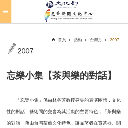
跳到主要內容區塊
進
階
搜
尋
首頁
活動
台灣月
2007
2007
關
於
光
忘樂小集【茶與樂的對話】
華
活
動
「忘樂小集」係由林谷芳教授召集的表演團體，文化
性的對話、藝術間的交會為其活動的主要特色，「茶與樂
光
華
的對話」藉由台灣茶藝文化特色，讓品茗者在賞茶器、聞
推