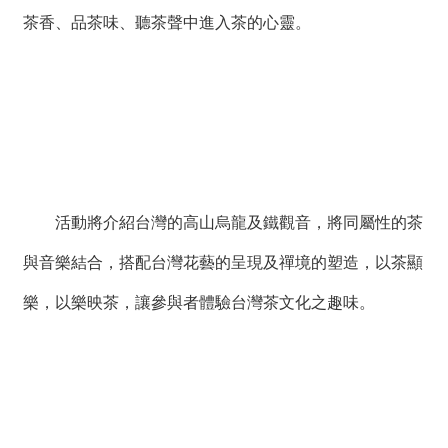
薦
茶香、品茶味、聽茶聲中進入茶的心靈。
新
聞
稿
友
站
連
結
活動將介紹台灣的高山烏龍及鐵觀音，將同屬性的茶
與音樂結合，搭配台灣花藝的呈現及禪境的塑造，以茶顯
加
入
樂，以樂映茶，讓參與者體驗台灣茶文化之趣味。
光
華
之
友
聯