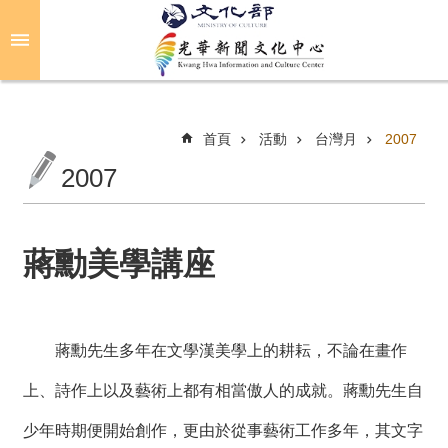
跳到主要內容區塊
進
階
搜
尋
首頁
活動
台灣月
2007
2007
關
於
光
蔣勳美學講座
華
活
動
蔣勳先生多年在文學漢美學上的耕耘，不論在畫作
上、詩作上以及藝術上都有相當傲人的成就。蔣勳先生自
光
華
少年時期便開始創作，更由於從事藝術工作多年，其文字
推