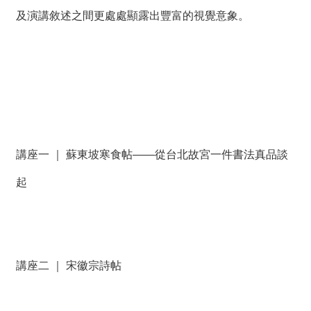
薦
及演講敘述之間更處處顯露出豐富的視覺意象。
新
聞
稿
友
站
連
結
講座一 ｜ 蘇東坡寒食帖——從台北故宮一件書法真品談
起
加
入
光
華
之
友
講座二 ｜ 宋徽宗詩帖
聯