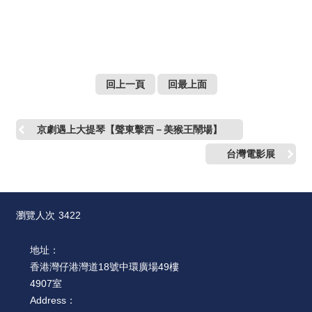
絡
我
們
網
回上一頁
回最上面
站
導
覽
京劇遇上大提琴【聲東擊西－美猴王鬧場】
台灣電影展
瀏覽人次
3422
地址：
香港灣仔港灣道18號中環廣場49樓
4907室
Address：