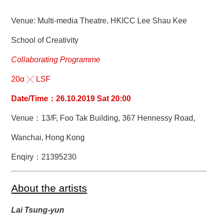
Venue:
Multi-media Theatre, HKICC Lee Shau Kee
School of Creativity
Collaborating Programme
20α ╳ LSF
Date/Time：26.10.2019 Sat 20:00
Venue：
13/F, Foo Tak Building, 367 Hennessy Road,
Wanchai, Hong Kong
Enqiry：21395230
About the artists
Lai Tsung-yun