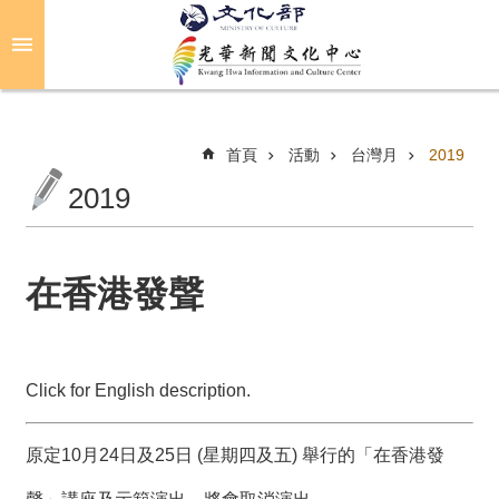
跳到主要內容區塊
進
階
搜
尋
首頁
活動
台灣月
2019
2019
關
於
光
在香港發聲
華
活
動
Click for English description.
光
原定10月24日及25日 (星期四及五) 舉行的「在香港發
華
推