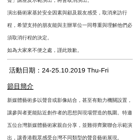
聲」講座及示範演出，將會取消演出。
薦
演出藝術家基於安全因素與顧及親友感受，取消來訪行
新
程，希望支持的朋友能與主辦單位一同尊重與理解他們必
聞
稿
須取消行程的決定。
友
如為大家來不便之處，謹此致歉。
站
連
結
活動日期：24-25.10.2019 Thu-Fri
加
節目簡介
入
光
新媒體藝術多以聲音或影像結合，甚至有動力機關設置，
華
之
讓參與者更能貼近創作者的思想與現場營造的氛圍。特邀
友
五位台灣新媒體藝術家親自分享，並難得齊聚聯合示範演
聯
出，讓香港觀眾感受台灣不同類型的聲音藝術展現。