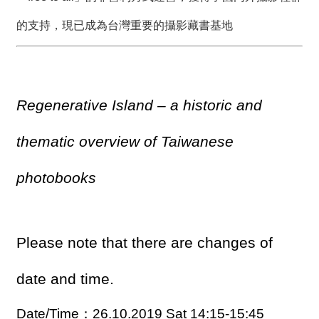
的支持，現已成為台灣重要的攝影藏書基地
Regenerative Island – a historic and
thematic overview of Taiwanese
photobooks
Please note that there are changes of
date and time.
Date/Time：26.10.2019 Sat 14:15-15:45