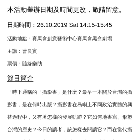
薦
本活動舉辦日期及時間更改，敬請留意。
新
日期時間：26.10.2019 Sat 14:15-15:45
聞
稿
活動地點：
賽馬會創意藝術中心賽馬會黑盒劇場
友
主講：曹良賓
站
連
票價：隨緣樂助
結
節目簡介
加
入
「時下通稱的「攝影書」是什麼？最早一本關於台灣的攝
光
華
影書，是在何時出版？攝影書在島嶼上不同政治實體的興
之
替過程中，又有著怎樣的發展軌跡？它如何地書寫、形塑
友
台灣的歷史？今日的讀者，該怎樣去閱讀它？而在當代攝
聯