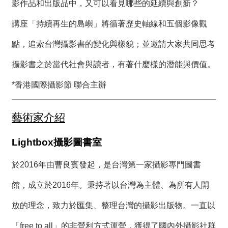
絡
影作品和出版品中，又可以看見哪些的延續與創新？
我
們
講座「持續再生的島嶼」將循著歷史軸線和五個影像觀
點，追索台灣攝影書的變化與樣貌；並邀請大家共同思考
網
站
攝影書之於當代社會與讀者，有著什麼樣的潛能與價值。
導
*香港國際攝影節 聯合主辦
覽
藝術家介紹
Lightbox攝影圖書室
於2016年由曹良賓發起，是台灣第一家攝影專門圖書
館，成立於2016年。秉持著以台灣為主體、為所有人開
放的理念，致力於匯集、整理台灣的攝影出版物。一直以
「free to all」的非營利方式運營，獲得了國內外攝影社群