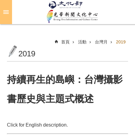
跳到主要內容區塊
進
階
搜
尋
首頁
活動
台灣月
2019
2019
關
於
光
持續再生的島嶼：台灣攝影
華
書歷史與主題式概述
活
動
光
Click for English description.
華
推