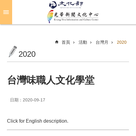
跳到主要內容區塊
進
階
搜
尋
首頁
活動
台灣月
2020
2020
關
於
光
台灣味職人文化學堂
華
活
日期：2020-09-17
動
光
Click for English description.
華
推