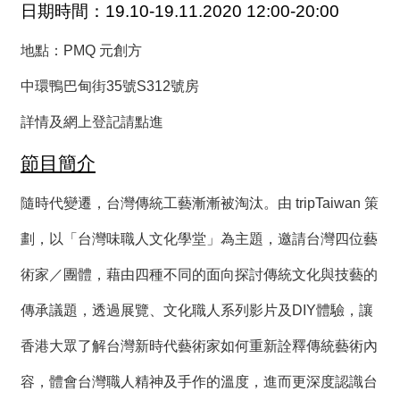
日期時間：19.10-19.11.2020 12:00-20:00
薦
地點：
PMQ 元創方
新
聞
中環鴨巴甸街35號S312號房
稿
詳情及網上登記請點進
友
站
節目簡介
連
結
隨時代變遷，台灣傳統工藝漸漸被淘汰。由 tripTaiwan 策
劃，以「台灣味職人文化學堂」為主題，邀請台灣四位藝
加
入
術家／團體，藉由四種不同的面向探討傳統文化與技藝的
光
華
傳承議題，透過展覽、文化職人系列影片及DIY體驗，讓
之
友
香港大眾了解台灣新時代藝術家如何重新詮釋傳統藝術內
容，體會台灣職人精神及手作的溫度，進而更深度認識台
聯