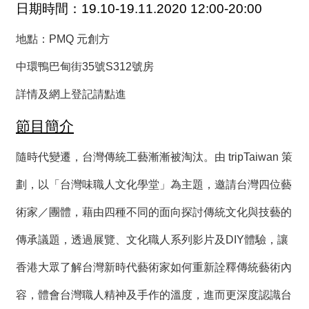
日期時間：19.10-19.11.2020 12:00-20:00
薦
地點：
PMQ 元創方
新
聞
中環鴨巴甸街35號S312號房
稿
詳情及網上登記請點進
友
站
節目簡介
連
結
隨時代變遷，台灣傳統工藝漸漸被淘汰。由 tripTaiwan 策
劃，以「台灣味職人文化學堂」為主題，邀請台灣四位藝
加
入
術家／團體，藉由四種不同的面向探討傳統文化與技藝的
光
華
傳承議題，透過展覽、文化職人系列影片及DIY體驗，讓
之
友
香港大眾了解台灣新時代藝術家如何重新詮釋傳統藝術內
容，體會台灣職人精神及手作的溫度，進而更深度認識台
聯