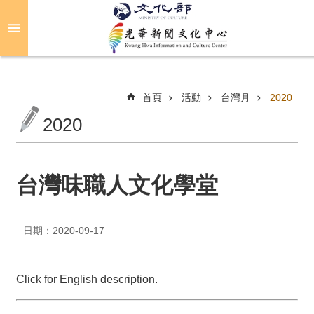
跳到主要內容區塊
進
階
搜
尋
首頁
活動
台灣月
2020
2020
關
於
光
台灣味職人文化學堂
華
活
日期：2020-09-17
動
光
Click for English description.
華
推