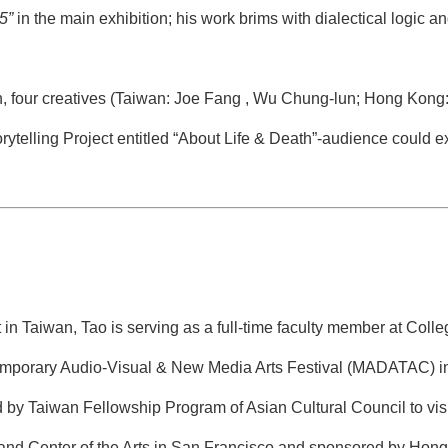
5”
in the main exhibition; his work brims with dialectical logic a
, four creatives (Taiwan: Joe Fang , Wu Chung-lun; Hong Kong:
ytelling Project entitled “About Life & Death”-audience could e
 in Taiwan, Tao is serving as a full-time faculty member at Col
temporary Audio-Visual & New Media Arts Festival (MADATAC) in
by Taiwan Fellowship Program of Asian Cultural Council to visit
land Center of the Arts in San Francisco and sponsored by Hong K