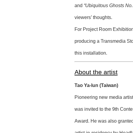
and
“Ubiquitous Ghosts No.
viewers’ thoughts.
For Project Room Exhibition
producing a Transmedia Stor
this installation.
About the artist
Tao Ya-lun (Taiwan)
Pioneering new media artist
was invited to the 9th Con
Award. He was also granted 
artist-in-residency by Head