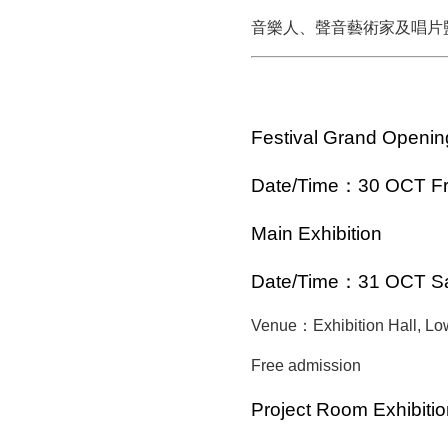
音樂人、聲音藝術家及唱片
Festival Grand Openin
Date/Time：30 OCT Fri
Main Exhibition
Date/Time：31 OCT Sat
Venue：
Exhibition Hall, L
Free admission
Project Room Exhibitio