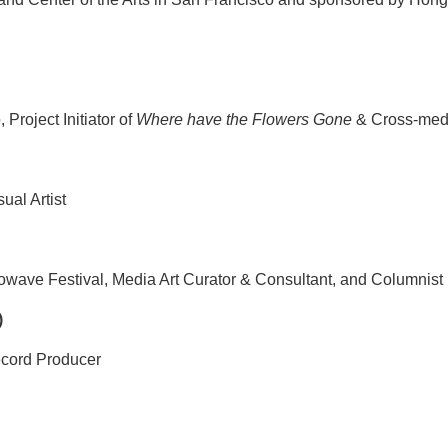
Project Initiator of
Where have the Flowers Gone
& Cross-med
ual Artist
owave Festival, Media Art Curator & Consultant, and Columnist
)
ecord Producer