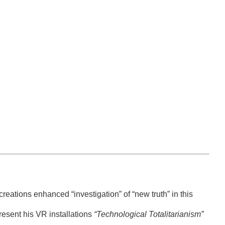
eations enhanced “investigation” of “new truth” in this
present his VR installations
“Technological Totalitarianism”