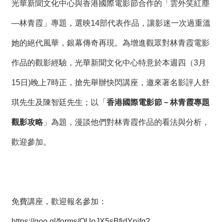
絡
光華新聞文化中心與香港國際電影節合作的「雲外笑紅塵
我
們
—林青霞」專題，選映14部代表作品，讓影迷一次過重溫
她的絕代風華，銀幕傳奇再現。為增進觀眾對林青霞電影
網
站
作品的觀影經驗，光華新聞文化中心特意於本週四（3月
導
15日)晚上7時正，搶先舉辦快閃講座，邀來著名影評人舒
覽
琪先生及陳智廷先生；以「
香港國際電影節－林青霞專題
觀影攻略
」為題，漫談他們對林青霞作品的看法與分析，
歡迎參加。
免費講座，
歡迎報名參加：
https://goo.gl/forms/OUoJX5sBfjdYnjfq2