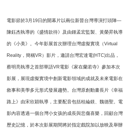
電影節於3月19日的開幕片以兩位新晉台灣導演打頭陣—
陳鈺杰執導的《盛情款待》及由鍾孟宏監製、黃榮昇執導
的《小美》。今年影展首次辦理台灣虛擬實境（Virtual
Reality，簡稱VR）影片，邀請台灣宏達電(HTC)出品，
蔡明亮執導之首部華語VR電影《家在蘭若寺》參加本次
影展，展現虛擬實境中創新電影領域的成就及未來電影在
敘事和美學多元形式發展趨勢。台灣原創動畫長片《幸福
路上》由
宋欣穎
執導，主要配音包括
桂綸鎂
、
魏德聖
。電
影內容透過一個台灣小女孩的成長與悲傷喜樂，回顧台灣
歷史記憶，於本次影展期間將於指定戲院加以放映及舉辦