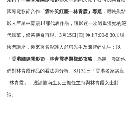
國際電影節合作
「雲外笑紅塵
—
林青霞」專題
，選映焦點
影人巨星林青霞14部代表作品，讓影迷一次過重溫她的絕
代風華，銀幕傳奇再現。3月15日(四) 晚上7:00-8:30加場
快閃講座，邀來著名影評人舒琪先生及陳智廷先生；以
「
香港國際電影節－林青霞專題觀影攻略
」為題，漫談他
們對林青霞作品的看法與分析。3月31日「香港名家講座
- 林青霞」，邀請施南生女士擔任主持與林青霞女士對
談。