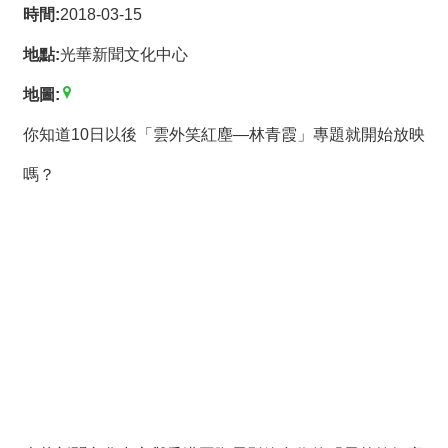
薦
時間:
2018-03-15
地點:
光華新聞文化中心
新
聞
地圖:
稿
你知道10日以後「雲外笑紅塵—林青霞」專題就開始放映
友
嗎？
站
連
結
加
入
光
華
之
友
聯