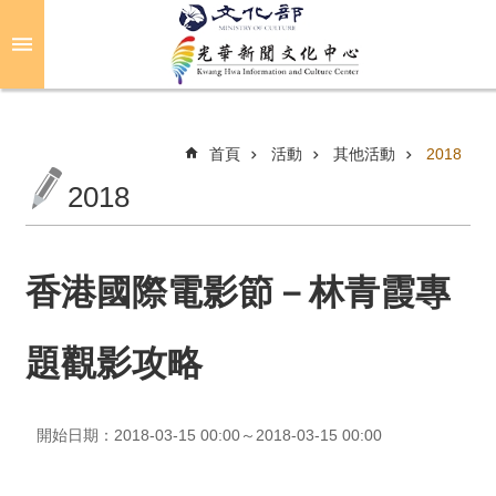
跳到主要內容區塊
進
階
搜
尋
首頁
活動
其他活動
2018
2018
關
於
光
香港國際電影節－林青霞專
華
題觀影攻略
活
動
開始日期：2018-03-15 00:00～2018-03-15 00:00
光
華
推