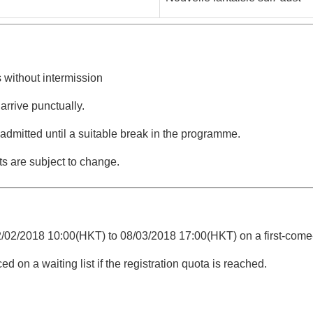
 without intermission
arrive punctually.
admitted until a suitable break in the programme.
s are subject to change.
/02/2018 10:00(HKT) to 08/03/2018 17:00(HKT) on a first-come-fir
ed on a waiting list if the registration quota is reached.