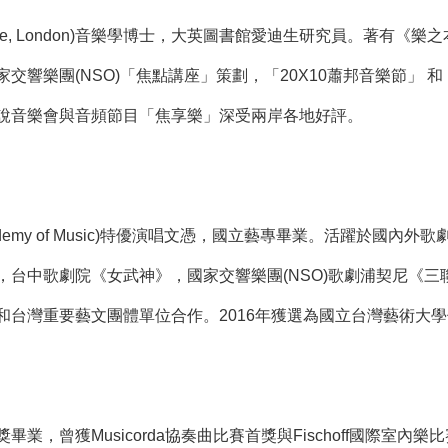
College, London)音樂學博士，大英圖書館愛迪生研究員。
響樂團(NSO)「焦點講座」策劃，「20X10蕭邦音樂節」 和「D
說音樂會與音頻節目「焦享樂」深受兩岸各地好評。​
Academy of Music)特優演唱文憑，國立藝專畢業。活躍於
，台中歌劇院《女武神》，國家交響樂團(NSO)歌劇浦契尼《
台灣重要藝文團體單位合作。2016年獲選為國立台灣藝術大學
業，曾獲Musicorda協奏曲比賽首獎與Fischoff國際室內樂