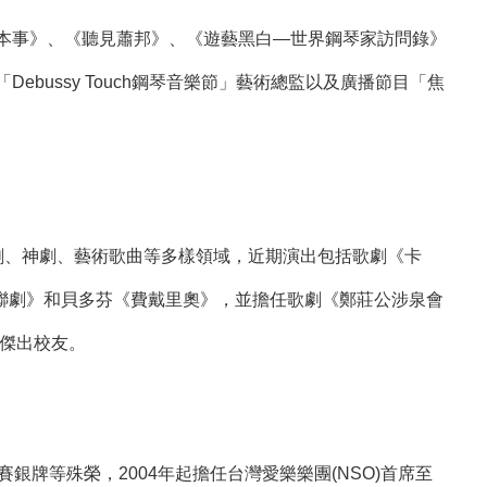
著有《樂之本事》、《聽見蕭邦》、《遊藝黑白—世界鋼琴家訪問錄》
ebussy Touch鋼琴音樂節」藝術總監以及廣播節目「焦
國內外歌劇、神劇、藝術歌曲等多樣領域，近期演出包括歌劇《卡
三聯劇》和貝多芬《費戴里奧》，並擔任歌劇《鄭莊公涉泉會
傑出校友。​
比賽銀牌等殊榮，2004年起擔任台灣愛樂樂團(NSO)首席至