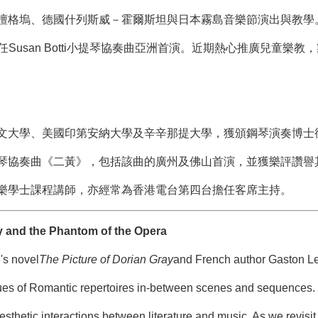
、德國什列斯威－霍爾斯坦與日本霧島音樂節演出與教學。曾受邀發表Alan
並擔任Susan Botti小提琴協奏曲亞洲首演。近期熱心推廣兒童
文大學、美國印第安納大學及辛辛那提大學，獲頒鋼琴演奏博士
琴協奏曲《二黃》，包括該曲的廣州及佛山首演，並獲樂評讚譽
樂學士課程講師，亦經常為香港電台第四台擔任客席主持。
y and the Phantom of the Opera
's novel
The Picture of Dorian Gray
and French author Gaston Le
es of Romantic repertoires in-between scenes and sequences. In t
esthetic interactions between literature and music. As we revisit 