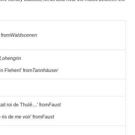
' from
Waldscenen
Lohengrin
in Flehen!' from
Tannhäuser
était roi de Thulé…' from
Faust
e ris de me voir' from
Faust