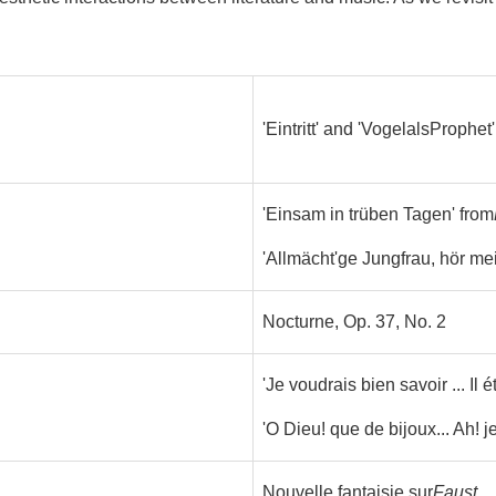
'Eintritt' and 'VogelalsProphet
'Einsam in trüben Tagen' from
'Allmächt'ge Jungfrau, hör me
Nocturne, Op. 37, No. 2
'Je voudrais bien savoir ... Il 
'O Dieu! que de bijoux... Ah! j
Nouvelle fantaisie sur
Faust