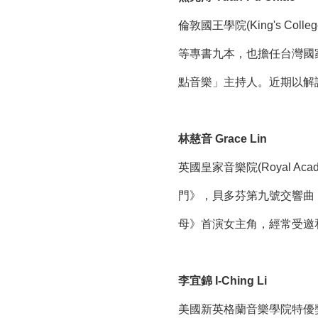
倫敦國王學院(King's 
等專書九本，也擔任台灣國家交
點音樂」主持人。近期以解
林慈音 Grace Lin
英國皇家音樂院(Royal 
門》，貝多芬第九號交響曲
母》首演女主角，經常受邀和
李宜錦 I-Ching Li
美國新英格蘭音樂學院特優獎畢