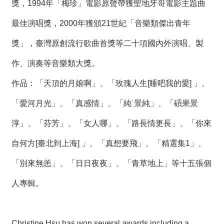
獎，1994年「梅珍」電影原聲帶獲聖地牙哥電影主題曲
最佳演唱獎，2000年獲頒21世紀「音樂類傑出青年
獎」，臺灣原創流行歌曲首獎等二十項國內外演唱、製
作、演奏等音樂類大獎。
作品：「天頂的月娘啊」、「玫瑰人生[睡吧我的愛] 」、
「愛河月光」、「真感情」、「純˙景純」、「碩果景
淳」、「芬芳」、「女人哪」、「路長情更長」、「你來
自何方[臺北到上海] 」、「真想要飛」、「精選集1」、
「別來無恙」、「日日夜夜」、「青草地上」等十五張個
人專輯。
Christine Hsu has won several awards including a