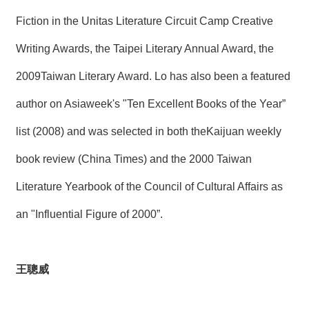
Fiction in the Unitas Literature Circuit Camp Creative
Writing Awards, the Taipei Literary Annual Award, the
2009Taiwan Literary Award. Lo has also been a featured
author on Asiaweek's "Ten Excellent Books of the Year”
list (2008) and was selected in both theKaijuan weekly
book review (China Times) and the 2000 Taiwan
Literature Yearbook of the Council of Cultural Affairs as
an "Influential Figure of 2000”.
王聰威