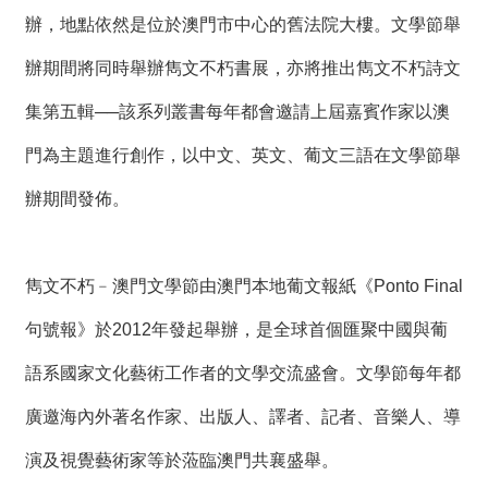
辦，地點依然是位於澳門市中心的舊法院大樓。文學節舉
辦期間將同時舉辦雋文不朽書展，亦將推出雋文不朽詩文
集第五輯──該系列叢書每年都會邀請上屆嘉賓作家以澳
門為主題進行創作，以中文、英文、葡文三語在文學節舉
辦期間發佈。
雋文不朽﹣澳門文學節由澳門本地葡文報紙《Ponto Final
句號報》於2012年發起舉辦，是全球首個匯聚中國與葡
語系國家文化藝術工作者的文學交流盛會。文學節每年都
廣邀海內外著名作家、出版人、譯者、記者、音樂人、導
演及視覺藝術家等於蒞臨澳門共襄盛舉。