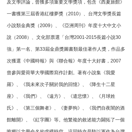
及文學評論，曾獲多項重要文學獎項，包含《西夏旅館》
一書獲第三屆香港紅樓夢獎（2010）、台灣文學獎長篇
小說類金典獎（2009）、《亞洲周刊》年度十大中文小
說（2008）、文化部票選「台灣2001-2015長篇小說30
強」第一名、第33屆金鼎獎圖書類最佳著作人獎，作品多
次獲選《中國時報》與《聯合報》年度十大好書，2007
曾參與愛荷華大學國際寫作計劃。著有小說集《我愛
羅》、《我未來次子關於我的回憶》、《降生十二星
座》、《我們》、《遠方》、《遣悲懷》、《月球姓
氏》、《第三個舞者》、《妻夢狗》、《我們自夜闇的酒
館離開》、《紅字團》等。他繁複的敘述能力闢拓了一個
唯獨以文學命名的虛構時空，這同時亦是駱以軍作為台灣