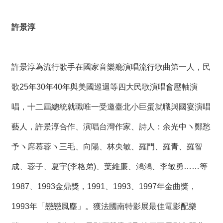
許景淳
許景淳為流行歌手在國家音樂廳演唱流行歌曲第一人，民
歌25年30年40年與美國巡迴等四大民歌演唱會壓軸演
唱，十二屆總統就職唯一受邀臺北小巨蛋就職與國宴演唱
藝人，許景淳合作、演唱台灣作家、詩人：余光中ヽ鄭愁
予ヽ席慕蓉ヽ三毛、向陽、林央敏、羅門、羅青、羅智
成、蓉子、夏宇(李格弟)、葉維廉、鴻鴻、李敏勇……等
1987、1993金鼎獎，1991、1993、1997年金曲獎，
1993年「戀戀風塵」。獲法國南特影展最佳電影配樂