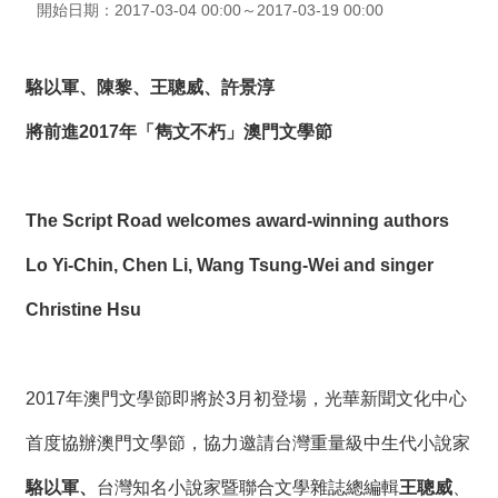
開始日期：2017-03-04 00:00～2017-03-19 00:00
薦
新
駱以軍、陳黎、王聰威、許景淳
聞
稿
將前進2017年「雋文不朽」澳門文學節
友
站
The Script Road welcomes award-winning authors
連
結
Lo Yi-Chin, Chen Li, Wang Tsung-Wei and singer
加
Christine Hsu
入
光
華
之
2017年澳門文學節即將於3月初登場，光華新聞文化中心
友
首度協辦澳門文學節，協力邀請台灣重量級中生代小說家
聯
駱以軍
、
台灣知名小說家暨聯合文學雜誌總編輯
王聰威
、