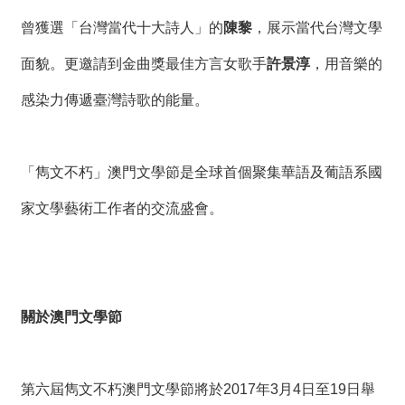
絡
我
曾獲選「台灣當代十大詩人」的
陳黎
，展示當代台灣文學
們
面貌。更邀請到金曲獎最佳方言女歌手
許景淳
，用音樂的
網
感染力傳遞臺灣詩歌的能量。
站
導
覽
「雋文不朽」澳門文學節是全球首個聚集華語及葡語系國
家文學藝術工作者的交流盛會。
關於澳門文學節
第六屆雋文不朽澳門文學節將於2017年3月4日至19日舉