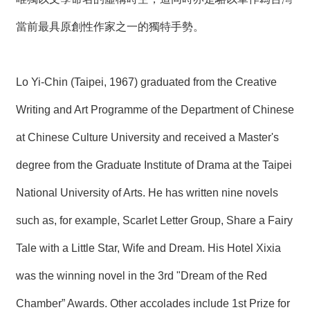
當前最具原創性作家之一的獨特手勢。
Lo Yi-Chin (Taipei, 1967) graduated from the Creative
Writing and Art Programme of the Department of Chinese
at Chinese Culture University and received a Master's
degree from the Graduate Institute of Drama at the Taipei
National University of Arts. He has written nine novels
such as, for example, Scarlet Letter Group, Share a Fairy
Tale with a Little Star, Wife and Dream. His Hotel Xixia
was the winning novel in the 3rd "Dream of the Red
Chamber” Awards. Other accolades include 1st Prize for