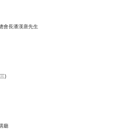
總會長潘漢唐先生
三)
講廳