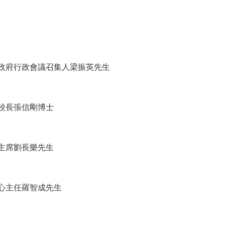
政府行政會議召集人梁振英先生
張信剛博士
劉長樂先生
任羅智成先生