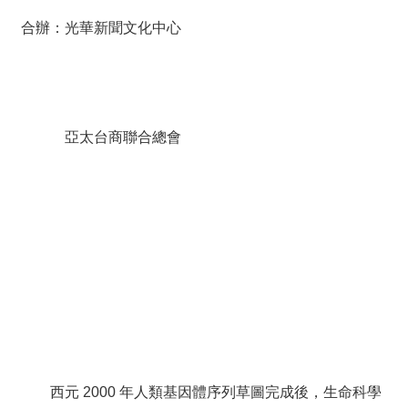
薦
合辦：光華新聞文化中心
新
聞
稿
亞太台商聯合總會
友
站
連
結
加
入
光
華
之
友
聯
西元 2000 年人類基因體序列草圖完成後，生命科學