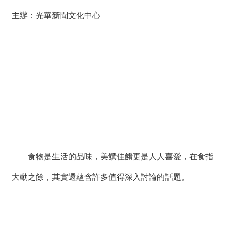
薦
主辦：光華新聞文化中心
新
聞
稿
友
站
連
結
加
入
食物是生活的品味，美饌佳餚更是人人喜愛，在食指
光
華
大動之餘，其實還蘊含許多值得深入討論的話題。
之
友
聯