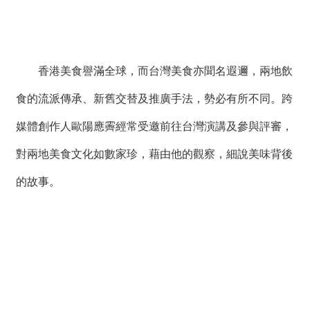
絡
我
們
香港美食譽滿全球，而台灣美食亦聞名遐邇，兩地飲
網
站
食的流派傳承、新舊交替及推廣手法，勢必有所不同。跨
導
覽
媒體創作人歐陽應霽經常受邀前往台灣演講及參與評審，
對兩地美食文化如數家珍，藉由他的觀察，細說美味背後
的故事。