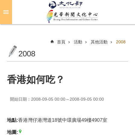
跳到主要內容區塊
進
階
搜
尋
首頁
活動
其他活動
2008
2008
關
於
光
香港如何吃？
華
活
開始日期：2008-09-05 00:00～2008-09-05 00:00
動
光
地點:
香港灣仔港灣道18號中環廣場49樓4907室
華
推
地圖: