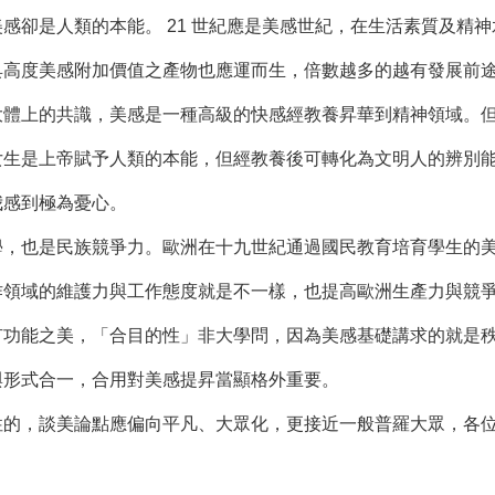
卻是人類的本能。 21 世紀應是美感世紀，在生活素質及精神
具高度美感附加價值之產物也應運而生，倍數越多的越有發展前
上的共識，美感是一種高級的快感經教養昇華到精神領域。但
女生是上帝賦予人類的本能，但經教養後可轉化為文明人的辨別
我感到極為憂心。
也是民族競爭力。歐洲在十九世紀通過國民教育培育學生的美
作領域的維護力與工作態度就是不一樣，也提高歐洲生產力與競
能之美，「合目的性」非大學問，因為美感基礎講求的就是秩
與形式合一，合用對美感提昇當顯格外重要。
，談美論點應偏向平凡、大眾化，更接近一般普羅大眾，各位