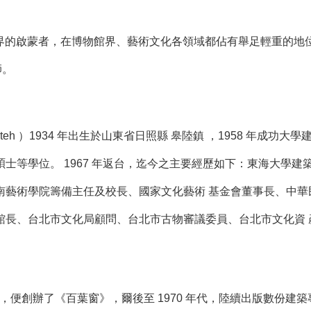
的啟蒙者，在博物館界、藝術文化各領域都佔有舉足輕重的地位
師。
-teh ）1934 年出生於山東省日照縣 皋陸鎮 ，1958 年成功
士等學位。 1967 年返台，迄今之主要經歷如下：東海大學
南藝術學院籌備主任及校長、國家文化藝術 基金會董事長、中
館長、台北市文化局顧問、台北市古物審議委員、台北市文化資
便創辦了《百葉窗》，爾後至 1970 年代，陸續出版數份建