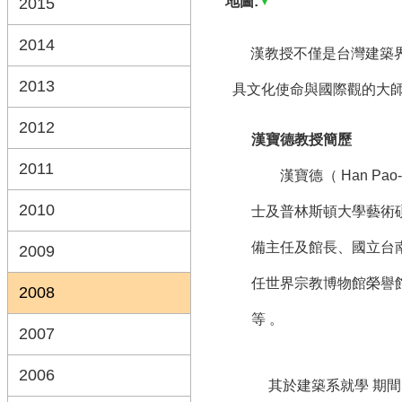
地圖:
2015
2014
漢教授不僅是台灣建築界
2013
具文化使命與國際觀的大
2012
漢寶德教授簡歷
2011
漢寶德（ Han Pao
2010
士及普林斯頓大學藝術碩
備主任及館長、國立台
2009
任世界宗教博物館榮譽
2008
等 。
2007
2006
其於建築系就學 期間，