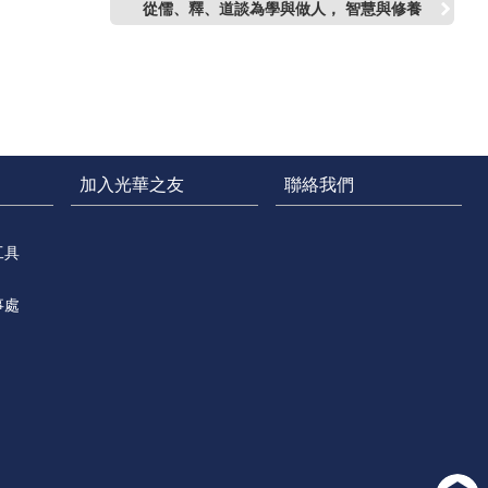
從儒、釋、道談為學與做人， 智慧與修養
加入光華之友
聯絡我們
工具
事處