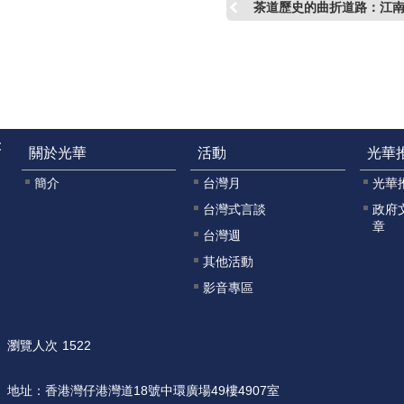
茶道歷史的曲折道路：江
:
關於光華
活動
光華
簡介
台灣月
光華
台灣式言談
政府
章
台灣週
其他活動
影音專區
瀏覽人次
1522
地址：
香港灣仔港灣道18號中環廣場49樓4907室