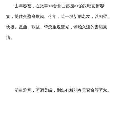
絡
去年春茗，在光華<<台北曲藝團>>的說唱藝術饗
我
們
宴，博佳賓盈庭歡顏。今年，這一群新朋老友，以相聲、
快板、戲曲、歌謠，帶您重返流光，體驗久違的書場風
網
站
情。
導
覽
清曲雅音，茗酒美饌，別出心裁的春天聚會等著您。