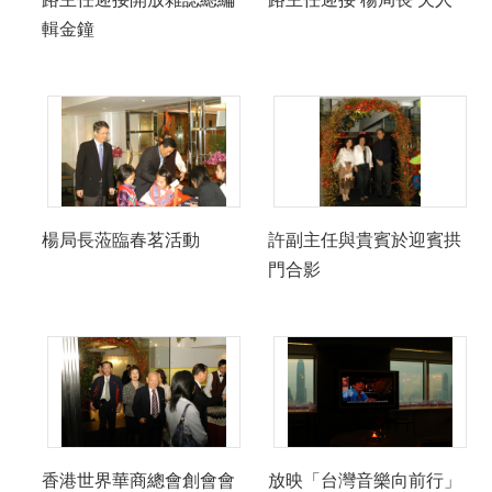
輯金鐘
楊局長蒞臨春茗活動
許副主任與貴賓於迎賓拱
門合影
香港世界華商總會創會會
放映「台灣音樂向前行」