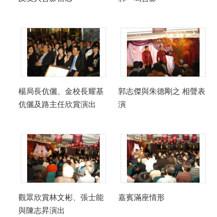
楊局長伉儷、金校長耀基
郭志傑與朱德剛之 相聲表
伉儷及路主任欣賞演出
演
觀眾欣賞林文彬、張士能
嘉賓滿座情形
與陳志昇演出