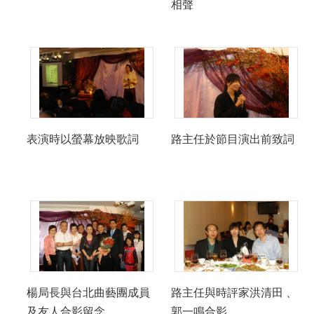
相聲
表演時以螢幕放映歌詞
路主任於節目演出前致詞
楊局長與台北曲藝團成員
路主任與時評家洪清田 、
及友人合影留念
郭一鳴合影