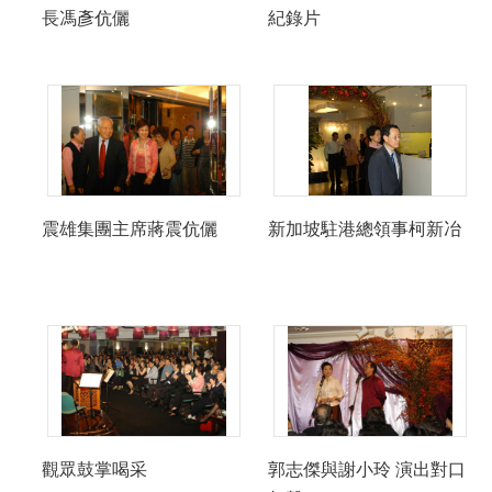
長馮彥伉儷
紀錄片
震雄集團主席蔣震伉儷
新加坡駐港總領事柯新冶
觀眾鼓掌喝采
郭志傑與謝小玲 演出對口