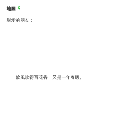
薦
地圖:
新
親愛的朋友：
聞
稿
友
站
連
結
軟風吹得百花香，又是一年春暖。
加
入
光
華
之
友
聯