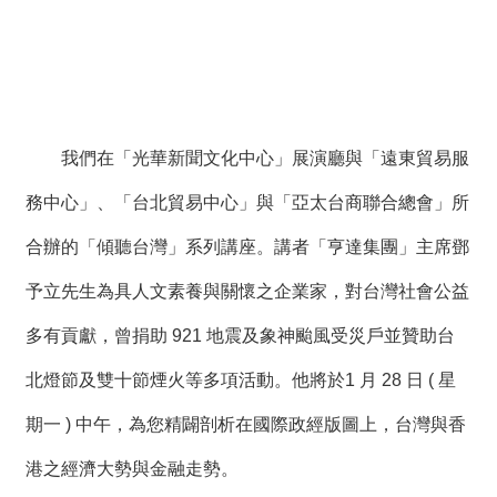
絡
我
們
網
站
我們在「光華新聞文化中心」展演廳與「遠東貿易服
導
覽
務中心」、「台北貿易中心」與「亞太台商聯合總會」所
合辦的「傾聽台灣」系列講座。講者「亨達集團」主席鄧
予立先生為具人文素養與關懷之企業家，對台灣社會公益
多有貢獻，曾捐助 921 地震及象神颱風受災戶並贊助台
北燈節及雙十節煙火等多項活動。他將於1 月 28 日 ( 星
期一 ) 中午，為您精闢剖析在國際政經版圖上，台灣與香
港之經濟大勢與金融走勢。