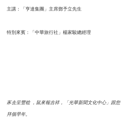
薦
主講：「亨達集團」主席鄧予立先生
新
聞
稿
特別來賓：「中華旅行社」楊家駿總經理
友
站
連
結
加
入
光
華
豕去呈豐稔 ，鼠來報吉祥，「光華新聞文化中心」跟您
之
友
拜個早年。
聯