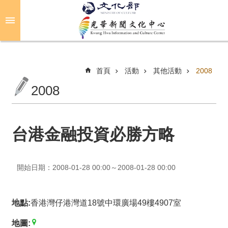
跳到主要內容區塊
進
階
搜
尋
首頁
活動
其他活動
2008
2008
關
於
光
台港金融投資必勝方略
華
活
開始日期：2008-01-28 00:00～2008-01-28 00:00
動
光
地點:
香港灣仔港灣道18號中環廣場49樓4907室
華
推
地圖: