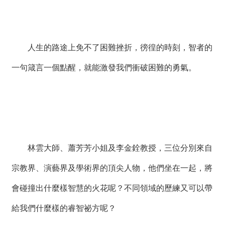
絡
我
們
人生的路途上免不了困難挫折，徬徨的時刻，智者的
網
站
一句箴言一個點醒，就能激發我們衝破困難的勇氣。
導
覽
林雲大師、蕭芳芳小姐及李金銓教授，三位分別來自
宗教界、演藝界及學術界的頂尖人物，他們坐在一起，將
會碰撞出什麼樣智慧的火花呢？不同領域的歷練又可以帶
給我們什麼樣的睿智祕方呢？