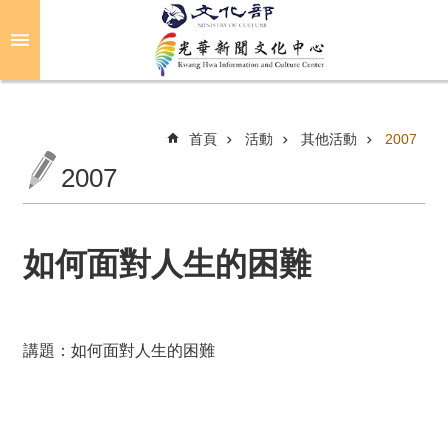
跳到主要內容區塊
進
階
搜
尋
首頁
活動
其他活動
2007
2007
關
於
光
如何面對人生的困難
華
活
動
講題：如何面對人生的困難
光
華
推