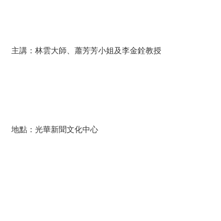
薦
新
聞
主講：林雲大師、蕭芳芳小姐及李金銓教授
稿
友
站
連
結
地點：光華新聞文化中心
加
入
光
華
之
友
聯