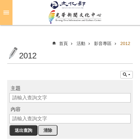
跳到主要內容區塊
進
階
搜
尋
首頁
活動
影音專區
2012
2012
關
於
光
華
主題
活
動
內容
光
華
推