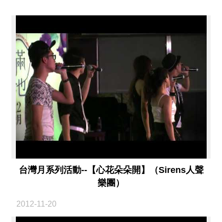
薦
新
聞
稿
友
站
連
結
加
入
光
華
台灣月系列活動--【心花朵朵開】（Sirens人聲
之
樂團）
友
2012-11-20
聯