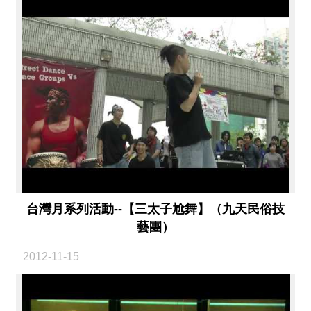
絡
我
們
網
站
導
覽
台灣月系列活動--【三太子尬舞】（九天民俗技
藝團）
2012-11-15