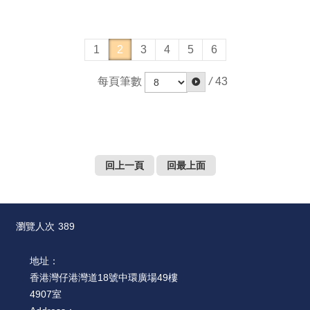
1
2
3
4
5
6
每頁筆數
/
43
回上一頁
回最上面
瀏覽人次
389
地址：
香港灣仔港灣道18號中環廣場49樓
4907室