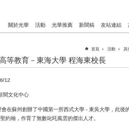
關於光華
活動
光華推薦
新聞稿
友站連結
首頁
活動
其
高等教育－東海大學 程海東校長
6/12
 光華新聞文化中心
會在蘇州創辦了中國第一所西式大學 - 東吳大學，此後
如聖約翰，作育了無數叱吒風雲的傑出人才。