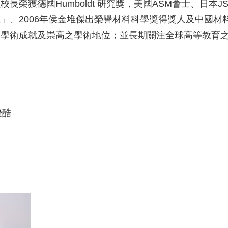
榮獲德國Humboldt 研究獎，美國ASM會士、日本JSP
」、2006年侯金堆傑出榮譽材料科學獎得獎人及中國
之學術成就及崇高之學術地位；並長期關注全球高等教育
優酷