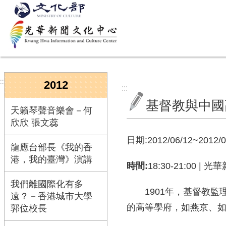
跳到主要內容區塊
:::
2012
:::
基督教與中國
天籟琴聲音樂會－何
欣欣 張文蕊
日期:2012/06/12~2012/0
龍應台部長《我的香
港，我的臺灣》演講
時間:
18:30-21:00 |
我們離國際化有多
1901年，基督教監理
遠？－香港城市大學
的高等學府，如燕京、
郭位校長