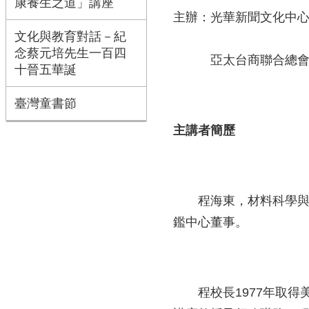
康養生之道」講座
主辦：光華新聞文化中
文化與教育對話－紀
念蔡元培先生一百四
亞太台商聯合總
十晉五華誕
臺灣童書節
主講者簡歷
程海東，材料科學與工
鑑中心董事。
程校長1977年取得