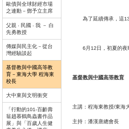
歐債與全球財經市場
之連動－鄧予立主席
為了延續傳承，這13所
父親 ‧ 民國 ‧ 我 － 白
先勇教授
傳媒與民主化－從台
6月12日，初夏的夜
灣經驗談起
基督教與中國高等教
育－東海大學 程海東
基督教與中國高等教育
校長
大中東與文明衝突
主講：程海東教授/東海
「行動的101-百齡壽
翁趙慕鶴鳥蟲書作品
主持：潘漢唐總會長
展」與「百歲人生健