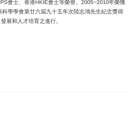
S會士、香港HKIE會士等榮譽。2005~2010年榮獲
材料科學學會第廿六屆九十五年次陸志鴻先生紀念獎得
之發展和人才培育之進行。