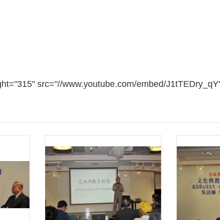
ight="315" src="//www.youtube.com/embed/J1tTEDry_qY" 