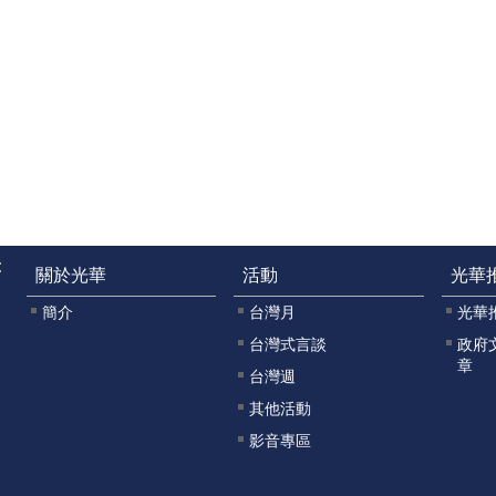
:
關於光華
活動
光華
簡介
台灣月
光華
台灣式言談
政府
章
台灣週
其他活動
影音專區