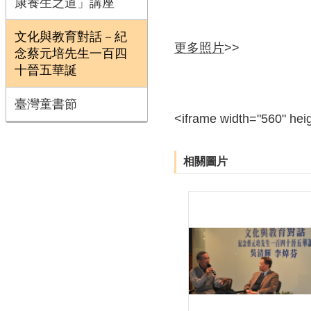
康養生之道」講座
文化與教育對話－紀
更多照片
>>
念蔡元培先生一百四
十晉五華誕
臺灣童書節
<iframe width="560" he
相關圖片