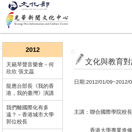
跳到主要內容區塊
:::
2012
:::
文化與教育對
天籟琴聲音樂會－何
欣欣 張文蕊
日期:2012/01/09~2012/0
龍應台部長《我的香
港，我的臺灣》演講
我們離國際化有多
主講：聯合國際學院校
遠？－香港城市大學
郭位校長
香港大學專業進修學