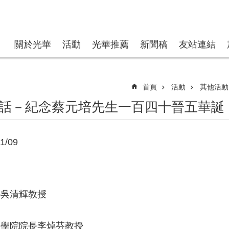
關於光華
活動
光華推薦
新聞稿
友站連結
首頁
活動
其他活動
話－紀念蔡元培先生一百四十晉五華誕
1/09
長吳清輝教授
院院長李焯芬教授