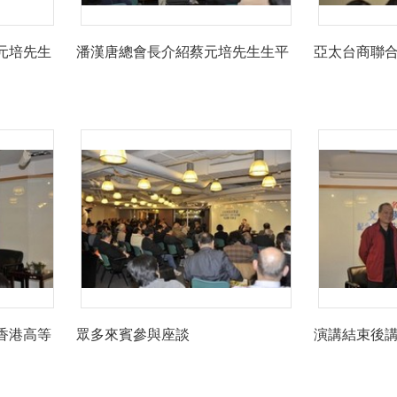
元培先生
潘漢唐總會長介紹蔡元培先生生平
亞太台商聯
香港高等
眾多來賓參與座談
演講結束後