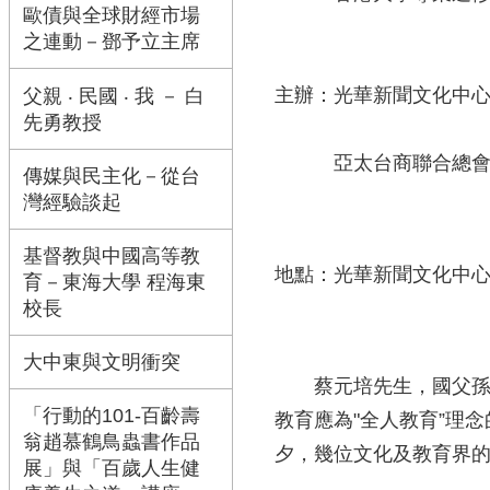
歐債與全球財經市場
之連動－鄧予立主席
主辦：光華新聞文化中
父親 ‧ 民國 ‧ 我 － 白
先勇教授
亞太台商聯合總
傳媒與民主化－從台
灣經驗談起
基督教與中國高等教
地點：光華新聞文化中
育－東海大學 程海東
校長
大中東與文明衝突
蔡元培先生，國父孫中
「行動的101-百齡壽
教育應為"全人教育”理
翁趙慕鶴鳥蟲書作品
夕，幾位文化及教育界
展」與「百歲人生健