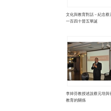
文化與教育對話－紀念蔡
一百四十晉五華誕
李焯芬教授述說蔡元培與
教育的關係