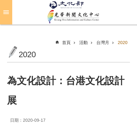
跳到主要內容區塊
進
階
搜
尋
首頁
活動
台灣月
2020
2020
關
於
光
為文化設計：台港文化設計
華
展
活
動
日期：2020-09-17
光
華
推