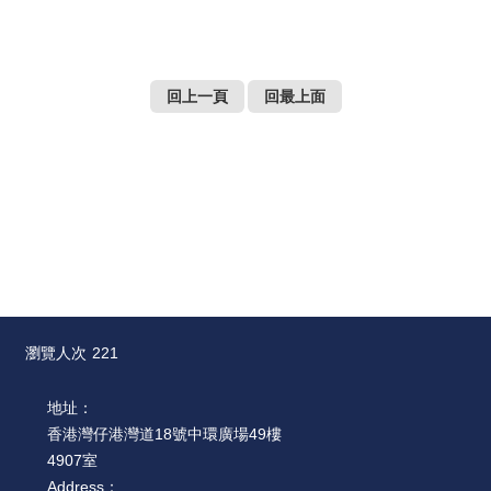
薦
新
聞
回上一頁
回最上面
稿
友
站
連
結
加
入
光
瀏覽人次
221
華
之
地址：
友
香港灣仔港灣道18號中環廣場49樓
4907室
聯
Address：