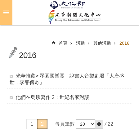
跳到主要內容區塊
進
階
搜
尋
首頁
活動
其他活動
2016
2016
關
於
光華推薦> 琴園國樂團：說書人音樂劇場「大唐盛
光
世．李謩傳奇」
華
他們在島嶼寫作 2：世紀名家對談
活
動
光
每頁筆數
/
22
1
2
華
推