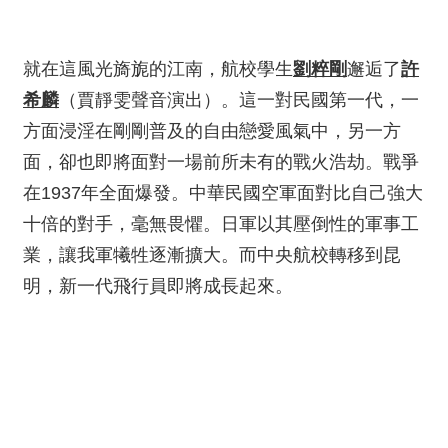
就在這風光旖旎的江南，航校學生
劉粹剛
邂逅了
許
希麟
（賈靜雯聲音演出）。這一對民國第一代，一
方面浸淫在剛剛普及的自由戀愛風氣中，另一方
面，卻也即將面對一場前所未有的戰火浩劫。戰爭
在1937年全面爆發。中華民國空軍面對比自己強大
十倍的對手，毫無畏懼。日軍以其壓倒性的軍事工
業，讓我軍犧牲逐漸擴大。而中央航校轉移到昆
明，新一代飛行員即將成長起來。