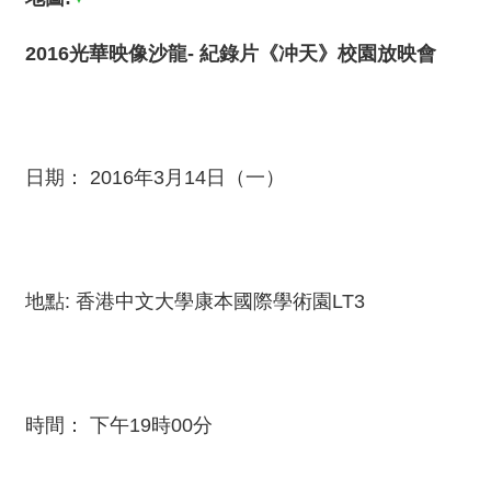
薦
2016光華映像沙龍- 紀錄片《冲天》校園放映會
新
聞
稿
友
日期： 2016年3月14日（一）
站
連
結
加
地點: 香港中文大學康本國際學術園LT3
入
光
華
之
友
時間： 下午19時00分
聯