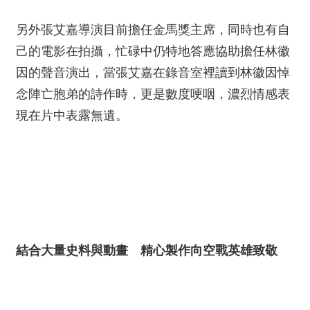
另外張艾嘉導演目前擔任金馬獎主席，同時也有自
己的電影在拍攝，忙碌中仍特地答應協助擔任林徽
因的聲音演出，當張艾嘉在錄音室裡讀到林徽因悼
念陣亡胞弟的詩作時，更是數度哽咽，濃烈情感表
現在片中表露無遺。
結合大量史料與動畫 精心製作向空戰英雄致敬