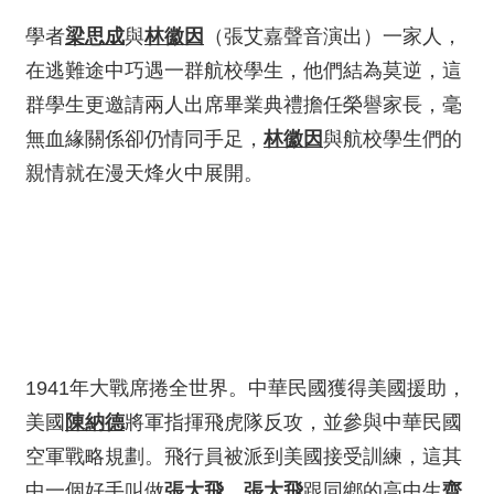
學者
梁思成
與
林徽因
（張艾嘉聲音演出）一家人，
在逃難途中巧遇一群航校學生，他們結為莫逆，這
群學生更邀請兩人出席畢業典禮擔任榮譽家長，毫
無血緣關係卻仍情同手足，
林徽因
與航校學生們的
親情就在漫天烽火中展開。
1941年大戰席捲全世界。中華民國獲得美國援助，
美國
陳納德
將軍指揮飛虎隊反攻，並參與中華民國
空軍戰略規劃。飛行員被派到美國接受訓練，這其
中一個好手叫做
張大飛
。
張大飛
跟同鄉的高中生
齊