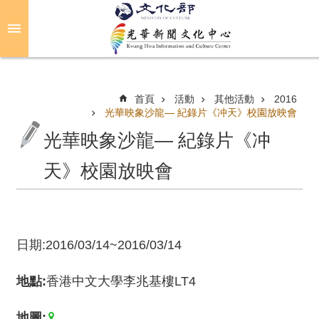
跳到主要內容區塊
進
階
搜
尋
首頁
活動
其他活動
2016
光華映象沙龍— 紀錄片《冲天》校園放映會
光華映象沙龍— 紀錄片《冲
關
於
天》校園放映會
光
華
活
日期:2016/03/14~2016/03/14
動
地點:
香港中文大學李兆基樓LT4
光
華
推
地圖: